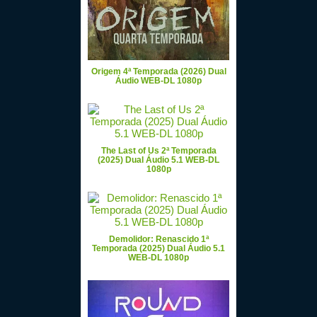
Origem 4ª Temporada (2026) Dual
Áudio WEB-DL 1080p
The Last of Us 2ª Temporada
(2025) Dual Áudio 5.1 WEB-DL
1080p
Demolidor: Renascido 1ª
Temporada (2025) Dual Áudio 5.1
WEB-DL 1080p