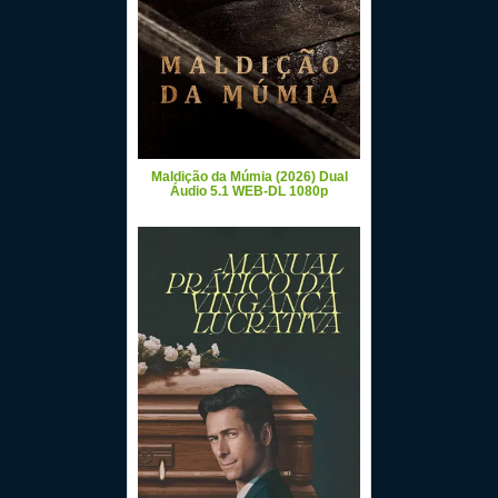
Maldição da Múmia (2026) Dual
Áudio 5.1 WEB-DL 1080p