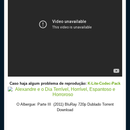
Caso haja algum problema de reprodução:
K-Lite-Codec-Pack
O Albergue: Parte III (2011) BluRay 720p Dublado Torrent
Download
Download Torrent 720p – 1080p Dublado – Dual Audio – Legendado, Download Series 720p
s
Online Gratis, Baixar Filmes
-1080p – Dublado Dual Audio Legendado, Filme
Gratis