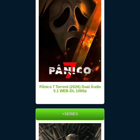
Pânico 7 Torrent (2026) Dual Áudio
5.1 WEB-DL 1080p
+SÉRIES