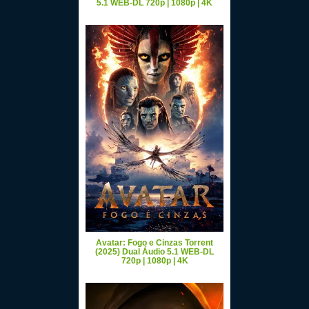
5.1 WEB-DL 720p | 1080p | 4K
Avatar: Fogo e Cinzas Torrent
(2025) Dual Áudio 5.1 WEB-DL
720p | 1080p | 4K