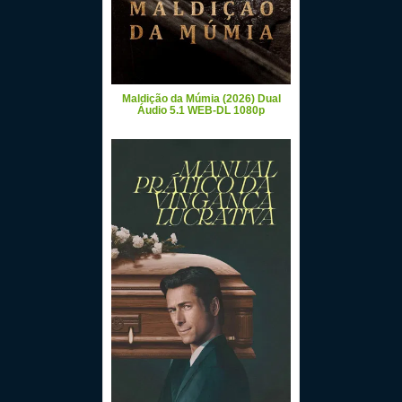
Maldição da Múmia (2026) Dual
Áudio 5.1 WEB-DL 1080p