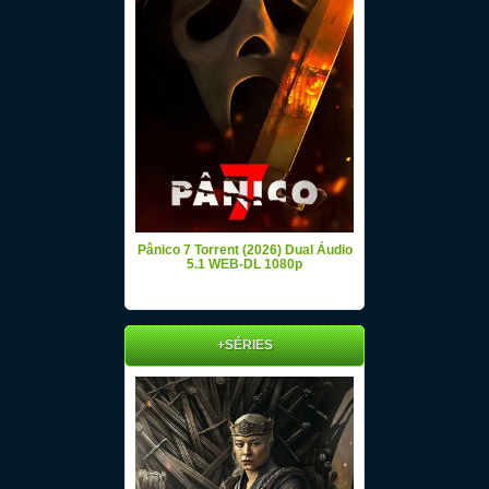
Pânico 7 Torrent (2026) Dual Áudio
5.1 WEB-DL 1080p
+SÉRIES