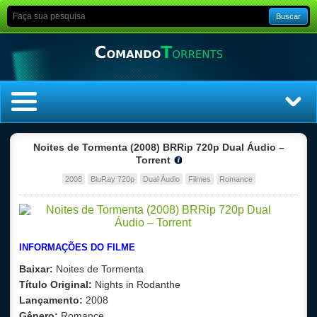
Buscar
Home
Noites de Tormenta (2008) BRRip 720p Dual Áudio –
Torrent
Top Filmes
2008
BluRay 720p
Dual Áudio
Filmes
Romance
Top Séries
Filmes
INFORMAÇÕES DO FILME
Baixar:
Noites de Tormenta
Dublado
Título Original:
Nights in Rodanthe
Lançamento:
2008
Legendado
Gênero:
Romance