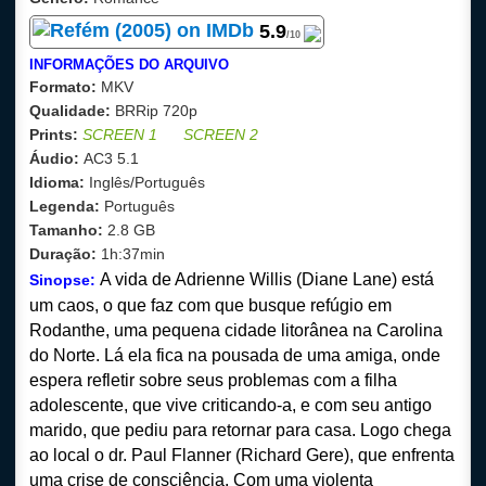
5
.9
/10
INFORMAÇÕES DO ARQUIVO
Formato:
MKV
Qualidade:
BRRip 720p
Prints:
SCREEN 1
SCREEN 2
Áudio:
AC3 5.1
Idioma:
Inglês/Português
Legenda:
Português
Tamanho:
2.8
GB
Duração:
1h:37min
A vida de Adrienne Willis (Diane Lane) está
Sinopse:
um caos, o que faz com que busque refúgio em
Rodanthe, uma pequena cidade litorânea na Carolina
do Norte. Lá ela fica na pousada de uma amiga, onde
espera refletir sobre seus problemas com a filha
adolescente, que vive criticando-a, e com seu antigo
marido, que pediu para retornar para casa. Logo chega
ao local o dr. Paul Flanner (Richard Gere), que enfrenta
uma crise de consciência. Com uma violenta