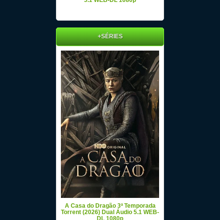
5.1 WEB-DL 1080p
+SÉRIES
A Casa do Dragão 3ª Temporada
Torrent (2026) Dual Áudio 5.1 WEB-
DL 1080p