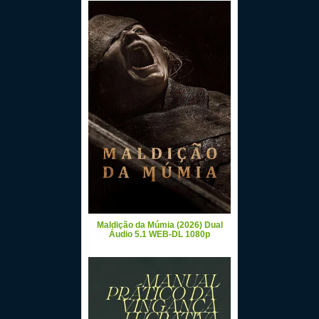
Maldição da Múmia (2026) Dual
Áudio 5.1 WEB-DL 1080p