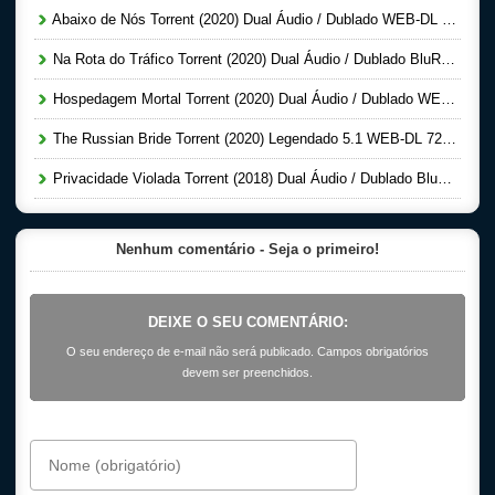
Abaixo de Nós Torrent (2020) Dual Áudio / Dublado WEB-DL 1080p – Download
Na Rota do Tráfico Torrent (2020) Dual Áudio / Dublado BluRay 720p | 1080p FULL HD – Download
Hospedagem Mortal Torrent (2020) Dual Áudio / Dublado WEB-DL 720p | 1080p FULL HD – Download
The Russian Bride Torrent (2020) Legendado 5.1 WEB-DL 720p | 1080p – Download
Privacidade Violada Torrent (2018) Dual Áudio / Dublado BluRay 720p | 1080p – Download
Nenhum comentário - Seja o primeiro!
DEIXE O SEU COMENTÁRIO:
O seu endereço de e-mail não será publicado. Campos obrigatórios
devem ser preenchidos.