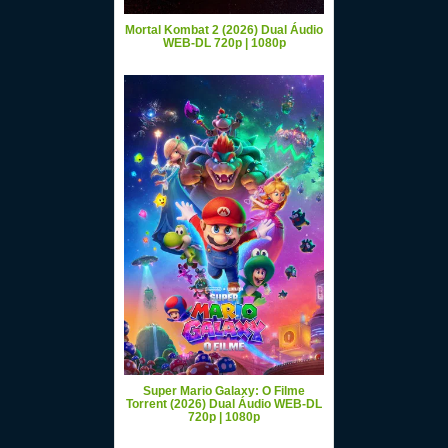
Mortal Kombat 2 (2026) Dual Áudio
WEB-DL 720p | 1080p
Super Mario Galaxy: O Filme
Torrent (2026) Dual Áudio WEB-DL
720p | 1080p