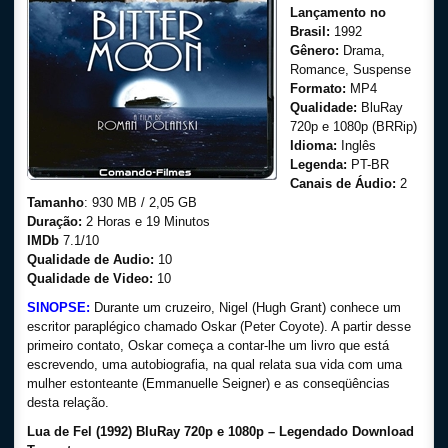
Lançamento no
Brasil:
1992
Gênero:
Drama,
Romance, Suspense
Formato:
MP4
Qualidade:
BluRay
720p e 1080p (BRRip)
Idioma:
Inglês
Legenda:
PT-BR
Canais de Áudio:
2
Tamanho
: 930 MB / 2,05 GB
Duração:
2 Horas e 19 Minutos
IMDb
7.1/10
Qualidade de Audio:
10
Qualidade de Video:
10
SINOPSE:
Durante um cruzeiro, Nigel (Hugh Grant) conhece um
escritor paraplégico chamado Oskar (Peter Coyote). A partir desse
primeiro contato, Oskar começa a contar-lhe um livro que está
escrevendo, uma autobiografia, na qual relata sua vida com uma
mulher estonteante (Emmanuelle Seigner) e as conseqüências
desta relação.
Lua de Fel (1992) BluRay 720p e 1080p – Legendado Download