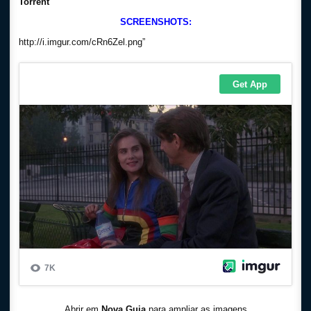
Torrent
SCREENSHOTS:
http://i.imgur.com/cRn6Zel.png”
Abrir em
Nova Guia
para ampliar as imagens