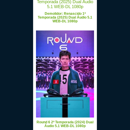
Demolidor: Renascido 1ª
Temporada (2025) Dual Áudio 5.1
WEB-DL 1080p
Round 6 2ª Temporada (2024) Dual
Áudio 5.1 WEB-DL 1080p