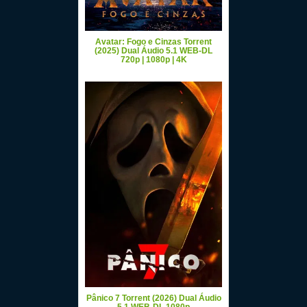
Avatar: Fogo e Cinzas Torrent
(2025) Dual Áudio 5.1 WEB-DL
720p | 1080p | 4K
Pânico 7 Torrent (2026) Dual Áudio