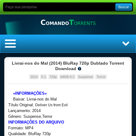
Buscar
Home
Livrai-nos do Mal (2014) BluRay 720p Dublado Torrent
Download
Top Filmes
2014
5.1
720p
IMDB-6.2
Suspense
Terror
Top Séries
»INFORMAÇÕES«
Baixar: Livrai-nos do Mal
Filmes
Título Original:
Deliver Us from Evil
Lançamento: 2014
Gênero: Suspense,Terror
Dublado
INFORMAÇÕES DO ARQUIVO
Formato: MP4
Legendado
Qualidade: BluRay 720p