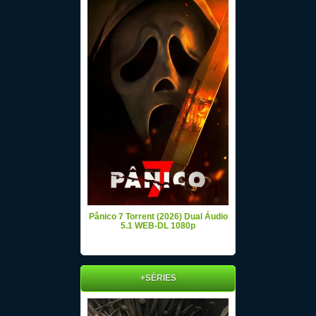
Pânico 7 Torrent (2026) Dual Áudio
5.1 WEB-DL 1080p
+SÉRIES