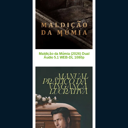
Maldição da Múmia (2026) Dual
Áudio 5.1 WEB-DL 1080p