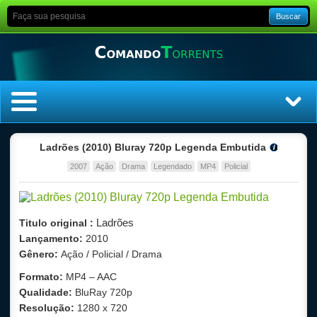
Buscar
Home
Ladrões (2010) Bluray 720p Legenda Embutida
2007
Ação
Drama
Legendado
MP4
Policial
Top Filmes
Top Séries
Ladrões
Titulo original :
Lançamento:
2010
Filmes
Gênero:
Ação / Policial / Drama
Dublado
Format
o:
MP4 – AAC
Qualidade:
BluRay 720p
Legendado
Resolução:
1280 x 720