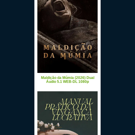
Maldição da Múmia (2026) Dual
Áudio 5.1 WEB-DL 1080p