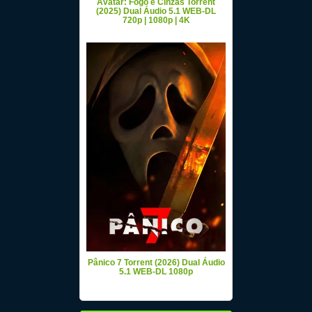
Avatar: Fogo e Cinzas Torrent
(2025) Dual Áudio 5.1 WEB-DL
720p | 1080p | 4K
Pânico 7 Torrent (2026) Dual Áudio
5.1 WEB-DL 1080p