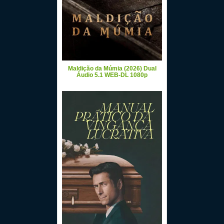
Maldição da Múmia (2026) Dual
Áudio 5.1 WEB-DL 1080p