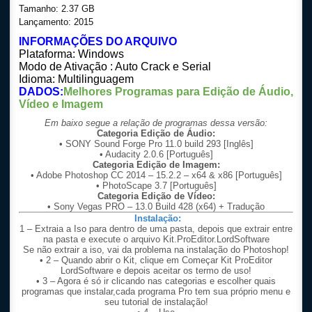
Tamanho: 2.37 GB
Lançamento: 2015
INFORMAÇÕES DO ARQUIVO
Plataforma: Windows
Modo de Ativação : Auto Crack e Serial
Idioma: Multilinguagem
DADOS
:
Melhores Programas para Edição de Áudio,
Vídeo e Imagem
Em baixo segue a relação de programas dessa versão:
Categoria Edição de Áudio:
• SONY Sound Forge Pro 11.0 build 293 [Inglês]
• Audacity 2.0.6 [Português]
Categoria Edição de Imagem:
• Adobe Photoshop CC 2014 – 15.2.2 – x64 & x86 [Português]
• PhotoScape 3.7 [Português]
Categoria Edição de Vídeo:
• Sony Vegas PRO – 13.0 Build 428 (x64) + Tradução
Instalação:
1 – Extraia a Iso para dentro de uma pasta, depois que extrair entre
na pasta e execute o arquivo Kit.ProEditor.LordSoftware
Se não extrair a iso, vai da problema na instalação do Photoshop!
• 2 – Quando abrir o Kit, clique em Começar Kit ProEditor
LordSoftware e depois aceitar os termo de uso!
• 3 – Agora é só ir clicando nas categorias e escolher quais
programas que instalar,cada programa Pro tem sua próprio menu e
seu tutorial de instalação!