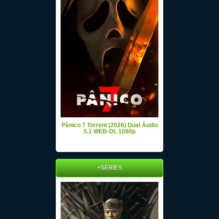
Pânico 7 Torrent (2026) Dual Áudio
5.1 WEB-DL 1080p
+SÉRIES