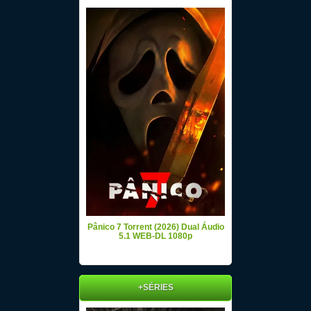
Pânico 7 Torrent (2026) Dual Áudio
5.1 WEB-DL 1080p
+SÉRIES