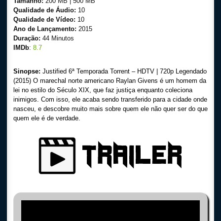
Tamanho:
200 MB | 500 MB
Qualidade de Áudio:
10
Qualidade de Vídeo:
10
Ano de Lançamento:
2015
Duração:
44 Minutos
IMDb
:
8.7
Sinopse:
Justified 6ª Temporada Torrent – HDTV | 720p Legendado
(2015) O marechal norte americano Raylan Givens é um homem da
lei no estilo do Século XIX, que faz justiça enquanto coleciona
inimigos. Com isso, ele acaba sendo transferido para a cidade onde
nasceu, e descobre muito mais sobre quem ele não quer ser do que
quem ele é de verdade.