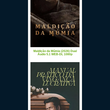
Maldição da Múmia (2026) Dual
Áudio 5.1 WEB-DL 1080p