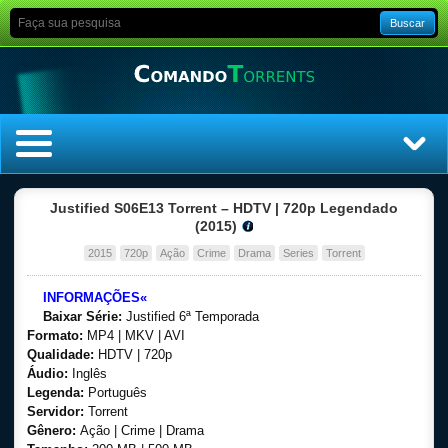
Buscar
Home
Justified S06E13 Torrent – HDTV | 720p Legendado
(2015)
Top Filmes
2015
720p
Ação
Crime
Drama
Series
Torrent
Top Séries
INFORMAÇÕES«
Baixar Série:
Justified 6ª Temporada
Formato:
MP4 | MKV | AVI
Filmes
Qualidade:
HDTV | 720p
Áudio:
Inglês
Dublado
Legenda:
Português
Servidor:
Torrent
Gênero:
Ação | Crime | Drama
Legendado