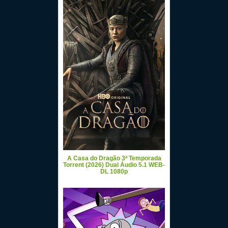
A Casa do Dragão 3ª Temporada
Torrent (2026) Dual Áudio 5.1 WEB-
DL 1080p