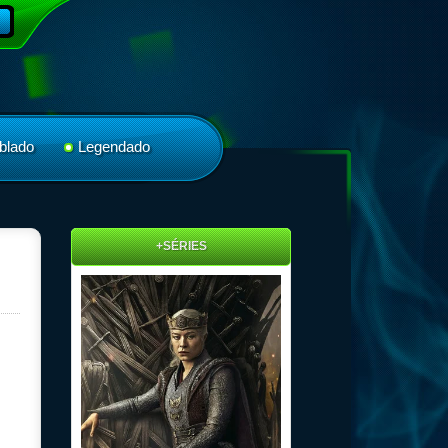
blado
Legendado
+SÉRIES