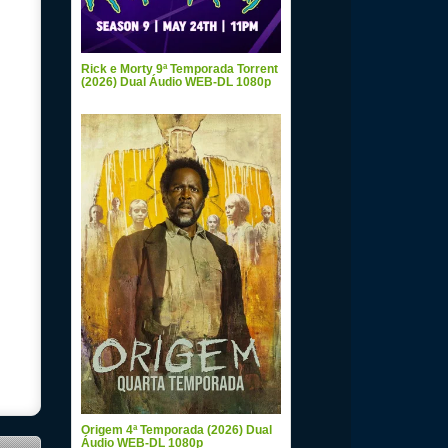
Rick e Morty 9ª Temporada Torrent
(2026) Dual Áudio WEB-DL 1080p
Origem 4ª Temporada (2026) Dual
Áudio WEB-DL 1080p