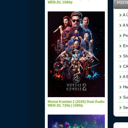
WEB-DL 1080p
POST
A Ú
A M
Pro
Ent
Sha
CAM
A B
Hau
Sun
Mortal Kombat 2 (2026) Dual Áudio
WEB-DL 720p | 1080p
Seu