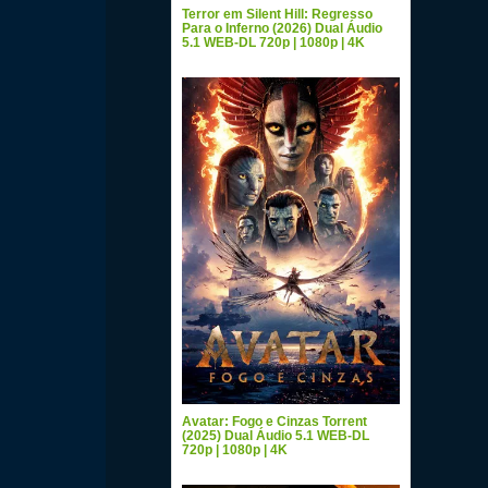
Terror em Silent Hill: Regresso
Para o Inferno (2026) Dual Áudio
5.1 WEB-DL 720p | 1080p | 4K
Avatar: Fogo e Cinzas Torrent
(2025) Dual Áudio 5.1 WEB-DL
720p | 1080p | 4K