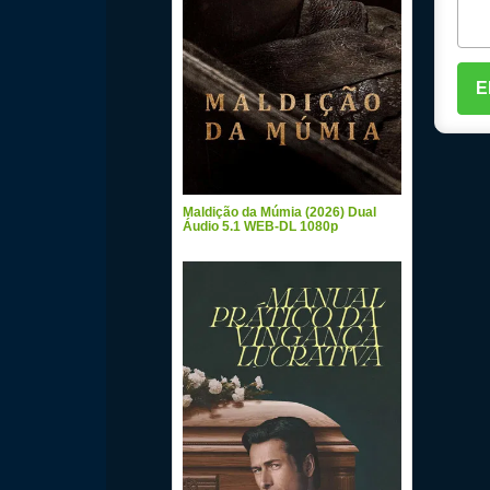
Maldição da Múmia (2026) Dual
Áudio 5.1 WEB-DL 1080p