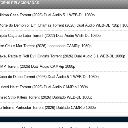
AGENS RELACIONADAS
ltima Casa Torrent (2026) Dual Áudio 5.1 WEB-DL 1080p
orte do Demônio: Em Chamas Torrent (2026) Dual Áudio WEB-DL 720p | 10
jeto Caça ao Lobo Torrent (2022) Dual Áudio WEB-DL 1080p
re Céu e Mar Torrent (2026) Legendado CAMRip 1080p
ke, Rattle & Roll Evil Origins Torrent (2026) Dual Áudio 5.1 WEB-DL 1080p
P Torrent (2026) Dual Áudio CAMRip 1080p
oca do Diabo Torrent (2026) Dual Áudio 5.1 WEB-DL 1080p
nted Heist Torrent (2026) Dual Áudio CAMRip 1080p
set Strip Killers Torrent (2026) Dublado WEB-DL 1080p
 Inferno Particular Torrent (2026) Dublado CAMRip 1080p