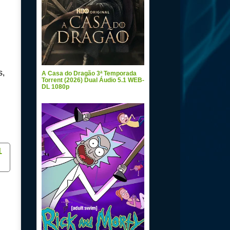
s,
A Casa do Dragão 3ª Temporada
Torrent (2026) Dual Áudio 5.1 WEB-
DL 1080p