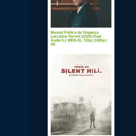
Manual Prático da Vingança
Lucrativa Torrent (2026) Dual
Áudio 5.1 WEB-DL 720p | 1080p |
4K