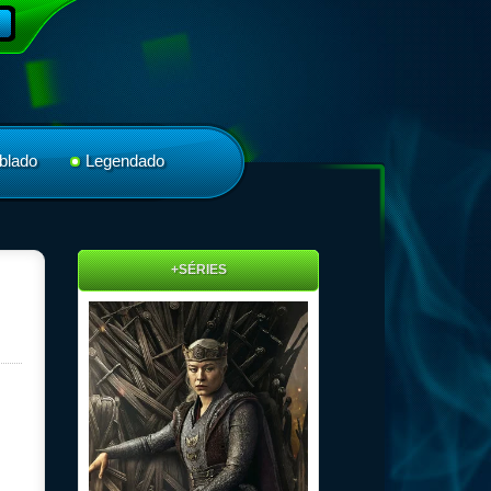
blado
Legendado
+SÉRIES