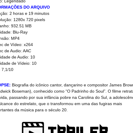
o: Legendado
ORMAÇÕES DO ARQUIVO
ção: 2 horas e 19 minutos
lução: 1280x 720 pixels
anho: 932.51 MB
idade: Blu-Ray
nsão: MP4
c de Vídeo: x264
c de Audio: AAC
idade de Audio: 10
idade de Vídeio: 10
 7,1/10
OPSE:
Biografia do icônico cantor, dançarino e compositor James Brow
dwick Boseman), conhecido como “O Padrinho do Soul”. O filme retrat
vida, passando por sua infância pobre na Carolina do Sul, a adolescên
alcance do estrelato, que o transformou em uma das fugiras mais
rtantes da música para o século 20.