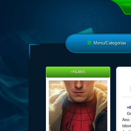
Menu/Categorias
+FILMES
»
Gê
Ano 
Idio