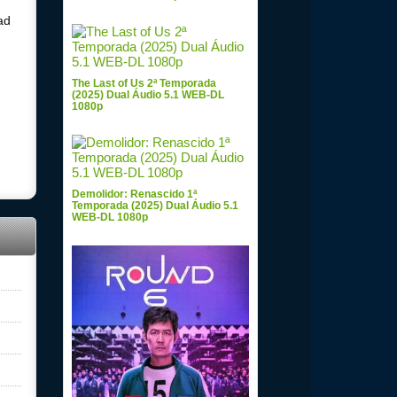
ad
The Last of Us 2ª Temporada
(2025) Dual Áudio 5.1 WEB-DL
1080p
Demolidor: Renascido 1ª
Temporada (2025) Dual Áudio 5.1
WEB-DL 1080p