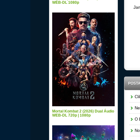
WEB-DL 1080p
Jam
Downlo
Audio 
POST
Cli
Nes
Mortal Kombat 2 (2026) Dual Áudio
WEB-DL 720p | 1080p
O B
No 