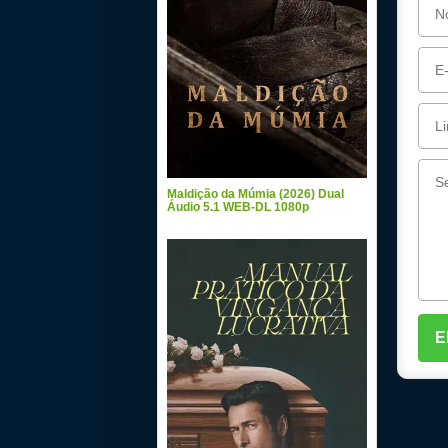
Maldição da Múmia (2026) Dual
Áudio 5.1 WEB-DL 1080p