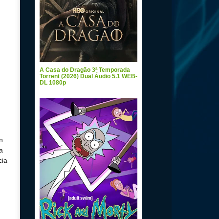
A Casa do Dragão 3ª Temporada
Torrent (2026) Dual Áudio 5.1 WEB-
DL 1080p
n
a
cia