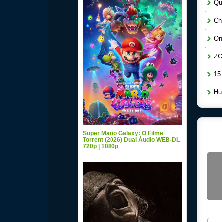
Qua
Chr
One
ZOM
15 
Hur
Super Mario Galaxy: O Filme
Torrent (2026) Dual Áudio WEB-DL
720p | 1080p