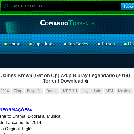
Buscar
Home
Top Filmes
Top Séries
Filmes
Du
James Brown [Get on Up] 720p Bluray Legendado (2014)
Torrent Download
2014
720p
Biografia
Drama
IMDB-7.1
Legendado
MP4
Musical
INFORMAÇÕES«
nero: Drama, Biografia, Musical
de Lançamento: 2014
ma Original: Inglês