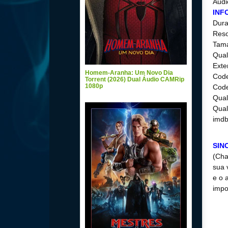
Audi
INF
Dura
Reso
Tam
Qual
Exte
Homem-Aranha: Um Novo Dia
Code
Torrent (2026) Dual Áudio CAMRip
1080p
Code
Qual
Qual
imdb
SIN
(Cha
sua 
e o 
impo