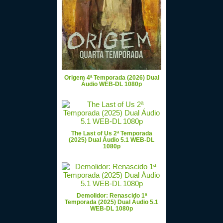
Origem 4ª Temporada (2026) Dual
Áudio WEB-DL 1080p
The Last of Us 2ª Temporada
(2025) Dual Áudio 5.1 WEB-DL
1080p
Demolidor: Renascido 1ª
Temporada (2025) Dual Áudio 5.1
WEB-DL 1080p