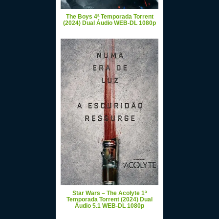
The Boys 4ª Temporada Torrent
(2024) Dual Áudio WEB-DL 1080p
Star Wars – The Acolyte 1ª
Temporada Torrent (2024) Dual
Áudio 5.1 WEB-DL 1080p