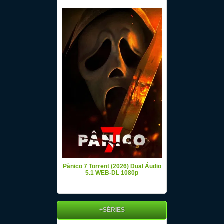
Pânico 7 Torrent (2026) Dual Áudio
5.1 WEB-DL 1080p
+SÉRIES