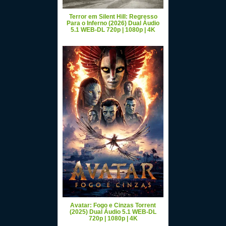
Terror em Silent Hill: Regresso
Para o Inferno (2026) Dual Áudio
5.1 WEB-DL 720p | 1080p | 4K
Avatar: Fogo e Cinzas Torrent
(2025) Dual Áudio 5.1 WEB-DL
720p | 1080p | 4K