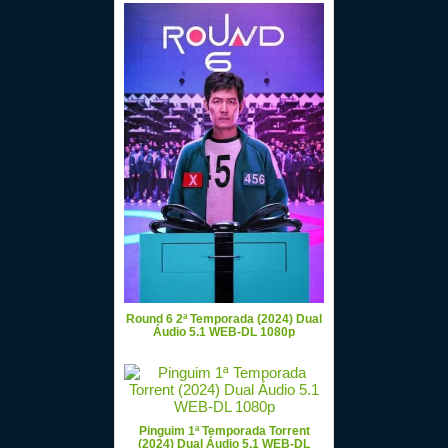
Round 6 2ª Temporada (2024) Dual
Áudio 5.1 WEB-DL 1080p
Pinguim 1ª Temporada Torrent
(2024) Dual Áudio 5.1 WEB-DL