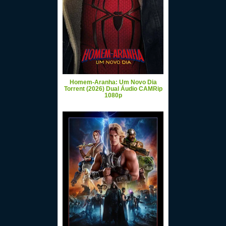
Homem-Aranha: Um Novo Dia
Torrent (2026) Dual Áudio CAMRip
1080p