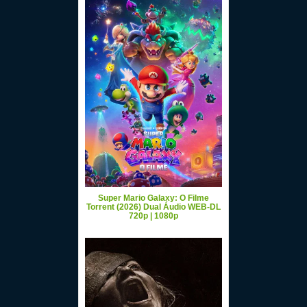
Super Mario Galaxy: O Filme
Torrent (2026) Dual Áudio WEB-DL
720p | 1080p