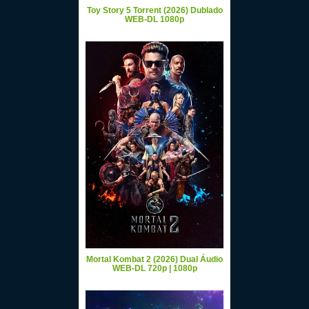
Toy Story 5 Torrent (2026) Dublado
WEB-DL 1080p
Mortal Kombat 2 (2026) Dual Áudio
WEB-DL 720p | 1080p