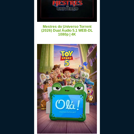
Mestres do Universo Torrent
(2026) Dual Áudio 5.1 WEB-DL
1080p | 4K