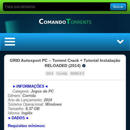
Buscar
Home
GRID Autosport PC – Torrent Crack + Tutorial Instalação
RELOADED (2014)
Top Filmes
2014
Corrida
IMDB-8.3
Top Séries
►INFORMAÇÕES◄
Categoria:
Jogos de PC
Gênero:
Corrida
Filmes
Ano de Lançamento:
2014
Sistema Operacional:
Windows
Tamanho:
8.37 GB
Dublado
Idioma:
Inglês
►DADOS◄
Legendado
Requisitos mínimos: