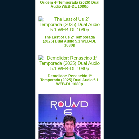
Origem 4ª Temporada (2026) Dual
Áudio WEB-DL 1080p
The Last of Us 2ª Temporada
(2025) Dual Áudio 5.1 WEB-DL
1080p
Demolidor: Renascido 1ª
Temporada (2025) Dual Áudio 5.1
WEB-DL 1080p