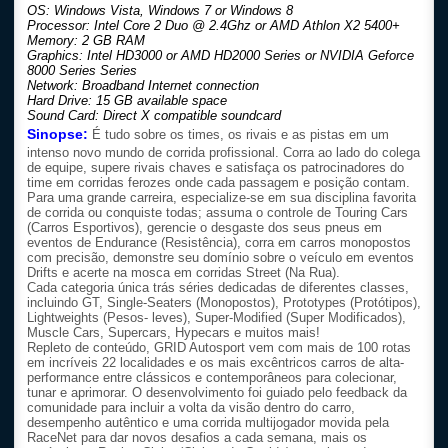
OS: Windows Vista, Windows 7 or Windows 8
Processor: Intel Core 2 Duo @ 2.4Ghz or AMD Athlon X2 5400+
Memory: 2 GB RAM
Graphics: Intel HD3000 or AMD HD2000 Series or NVIDIA Geforce
8000 Series Series
Network: Broadband Internet connection
Hard Drive: 15 GB available space
Sound Card: Direct X compatible soundcard
Sinopse:
É tudo sobre os times, os rivais e as pistas em um
intenso novo mundo de corrida profissional. Corra ao lado do colega
de equipe, supere rivais chaves e satisfaça os patrocinadores do
time em corridas ferozes onde cada passagem e posição contam.
Para uma grande carreira, especialize-se em sua disciplina favorita
de corrida ou conquiste todas; assuma o controle de Touring Cars
(Carros Esportivos), gerencie o desgaste dos seus pneus em
eventos de Endurance (Resistência), corra em carros monopostos
com precisão, demonstre seu domínio sobre o veículo em eventos
Drifts e acerte na mosca em corridas Street (Na Rua).
Cada categoria única trás séries dedicadas de diferentes classes,
incluindo GT, Single-Seaters (Monopostos), Prototypes (Protótipos),
Lightweights (Pesos- leves), Super-Modified (Super Modificados),
Muscle Cars, Supercars, Hypecars e muitos mais!
Repleto de conteúdo, GRID Autosport vem com mais de 100 rotas
em incríveis 22 localidades e os mais excêntricos carros de alta-
performance entre clássicos e contemporâneos para colecionar,
tunar e aprimorar. O desenvolvimento foi guiado pelo feedback da
comunidade para incluir a volta da visão dentro do carro,
desempenho autêntico e uma corrida multijogador movida pela
RaceNet para dar novos desafios a cada semana, mais os