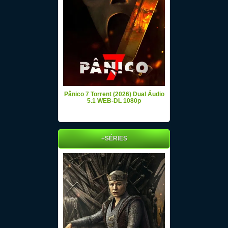
Pânico 7 Torrent (2026) Dual Áudio
5.1 WEB-DL 1080p
+SÉRIES