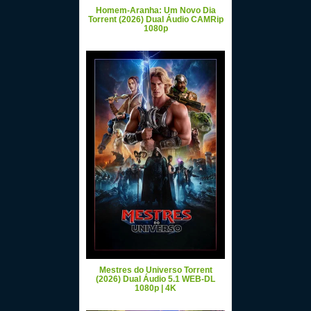
Homem-Aranha: Um Novo Dia
Torrent (2026) Dual Áudio CAMRip
1080p
Mestres do Universo Torrent
(2026) Dual Áudio 5.1 WEB-DL
1080p | 4K