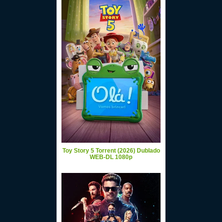
Toy Story 5 Torrent (2026) Dublado
WEB-DL 1080p