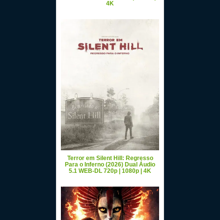
4K
Terror em Silent Hill: Regresso
Para o Inferno (2026) Dual Áudio
5.1 WEB-DL 720p | 1080p | 4K