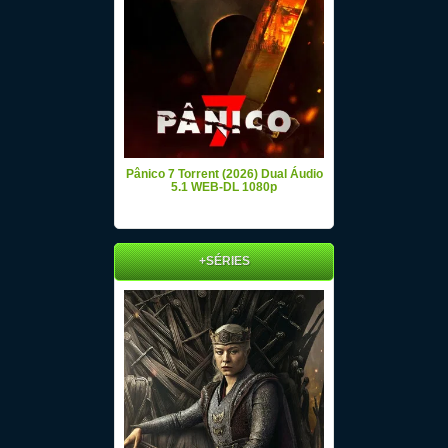
Pânico 7 Torrent (2026) Dual Áudio
5.1 WEB-DL 1080p
+SÉRIES