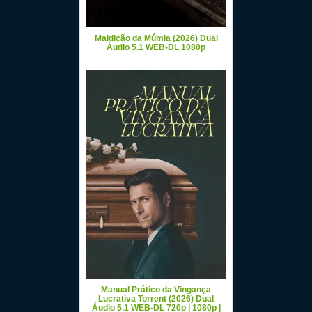
Maldição da Múmia (2026) Dual
Áudio 5.1 WEB-DL 1080p
Manual Prático da Vingança
Lucrativa Torrent (2026) Dual
Áudio 5.1 WEB-DL 720p | 1080p |