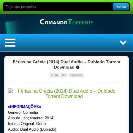
Buscar
Home
Férias na Grécia (2014) Dual Audio – Dublado Torrent
Download
Top Filmes
2014
AVI
Comédia
Top Séries
Filmes
»INFORMAÇÕES«
Gênero: Comédia
Dublado
Ano de Lançamento: 2014
Idioma Original: Outro
Legendado
Audio: Dual Audio (Dublado)