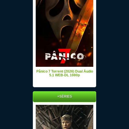
Pânico 7 Torrent (2026) Dual Áudio
5.1 WEB-DL 1080p
+SÉRIES