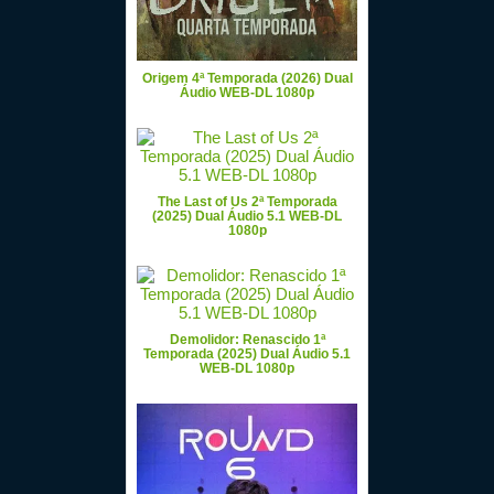
Origem 4ª Temporada (2026) Dual
Áudio WEB-DL 1080p
The Last of Us 2ª Temporada
(2025) Dual Áudio 5.1 WEB-DL
1080p
Demolidor: Renascido 1ª
Temporada (2025) Dual Áudio 5.1
WEB-DL 1080p