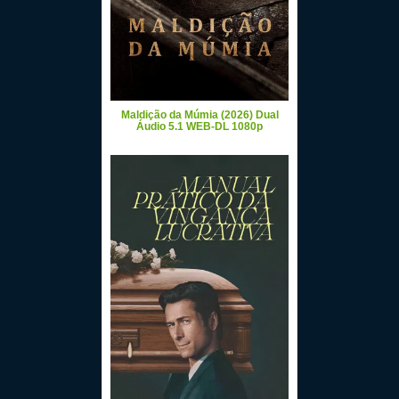
Maldição da Múmia (2026) Dual
Áudio 5.1 WEB-DL 1080p