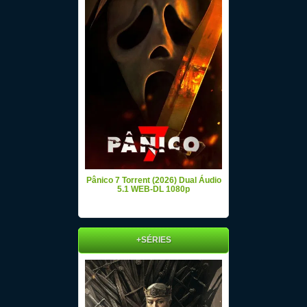
Pânico 7 Torrent (2026) Dual Áudio
5.1 WEB-DL 1080p
+SÉRIES