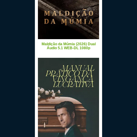
Maldição da Múmia (2026) Dual
Áudio 5.1 WEB-DL 1080p