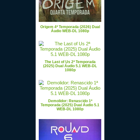
Origem 4ª Temporada (2026) Dual
Áudio WEB-DL 1080p
The Last of Us 2ª Temporada
(2025) Dual Áudio 5.1 WEB-DL
1080p
Demolidor: Renascido 1ª
Temporada (2025) Dual Áudio 5.1
WEB-DL 1080p