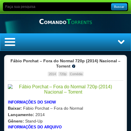
Buscar
Home
Fábio Porchat – Fora do Normal 720p (2014) Nacional –
Torrent
Top Filmes
2014
720p
Comédia
Top Séries
Filmes
INFORMAÇÕES DO SHOW
Baixar:
Fábio Porchat –
Fora do Normal
Dublado
Lançamento:
2014
Gênero:
Stand-Up
Legendado
INFORMAÇÕES DO ARQUIVO