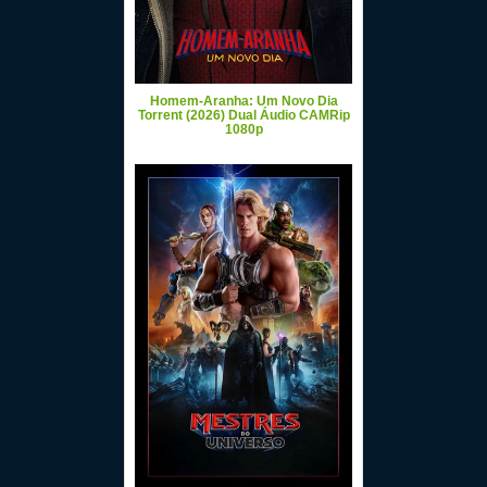
Homem-Aranha: Um Novo Dia
Torrent (2026) Dual Áudio CAMRip
1080p