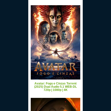
Avatar: Fogo e Cinzas Torrent
(2025) Dual Áudio 5.1 WEB-DL
720p | 1080p | 4K