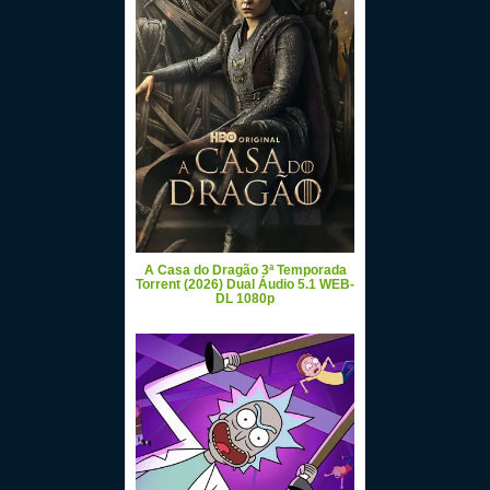
A Casa do Dragão 3ª Temporada
Torrent (2026) Dual Áudio 5.1 WEB-
DL 1080p