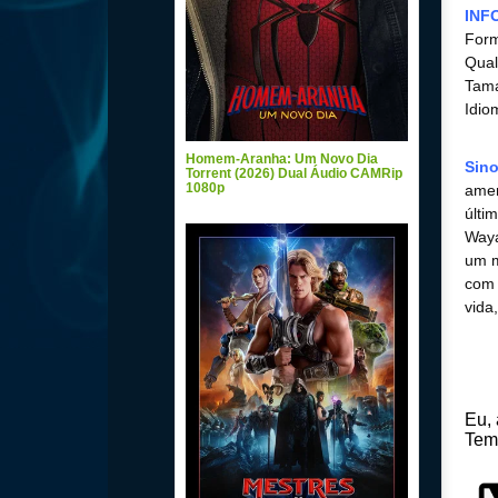
INF
For
Qual
Tam
Idio
Homem-Aranha: Um Novo Dia
Sin
Torrent (2026) Dual Áudio CAMRip
1080p
amer
últi
Waya
um m
com 
vida
Eu,
Tem