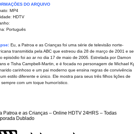
ORMAÇÕES DO ARQUIVO
mato: MP4
idade: HDTV
anho:
ma: Português
opse:
Eu, a Patroa e as Crianças foi uma série de televisão norte-
icana transmitida pela ABC que estreou dia 28 de março de 2001 e s
mo episódio foi ao ar no dia 17 de maio de 2005. Estrelada por Damon
ns e Tisha Campbell-Martin, e é focada no personagem de Michael Ky
arido carinhoso e um pai moderno que ensina regras de convivência
um estilo diferente e único. Ele mostra para seus três filhos lições de
, sempre com um toque humorístico.
 a Patroa e as Crianças – Online HDTV 24HRS – Todas
porada Dublado