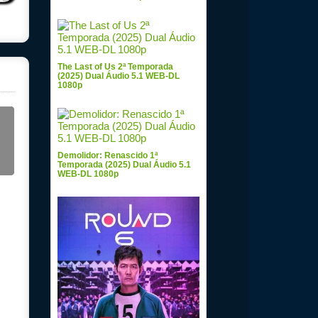
The Last of Us 2ª Temporada
(2025) Dual Áudio 5.1 WEB-DL
1080p
Demolidor: Renascido 1ª
Temporada (2025) Dual Áudio 5.1
WEB-DL 1080p