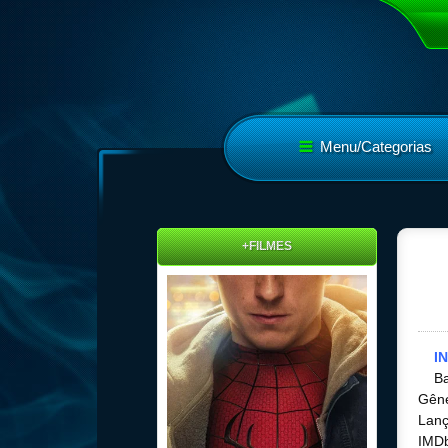
Menu/Categorias
+FILMES
I
Ba
Gêne
Lanç
IMDb