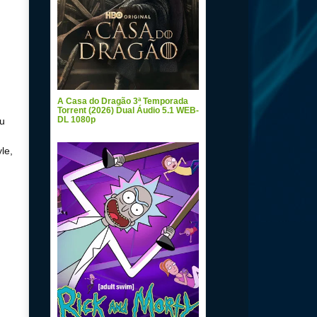
A Casa do Dragão 3ª Temporada
Torrent (2026) Dual Áudio 5.1 WEB-
DL 1080p
eu
le,