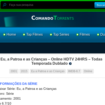
Buscar
Home
Top Filmes
Top Séries
Filmes
Du
Eu, a Patroa e as Crianças – Online HDTV 24HRS – Todas
Temporada Dublado
2001
2015
Eu a Patroa e as Crianças
IMDB-6.7
Online
NFORMAÇÕES DA SÉRIE
ixar Série: Eu, a Patroa e as Crianças
ro: Série
amento: 2001
 6.7/10