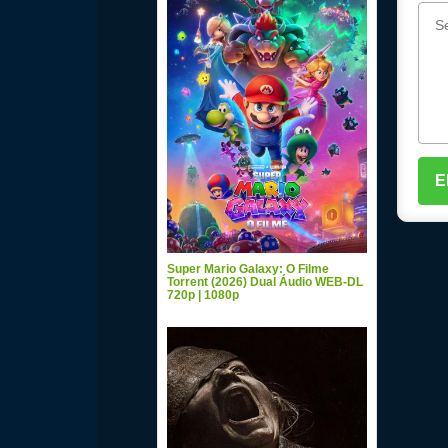
Super Mario Galaxy: O Filme
Torrent (2026) Dual Áudio WEB-DL
720p | 1080p