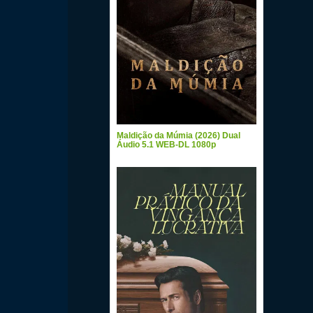
Maldição da Múmia (2026) Dual
Áudio 5.1 WEB-DL 1080p