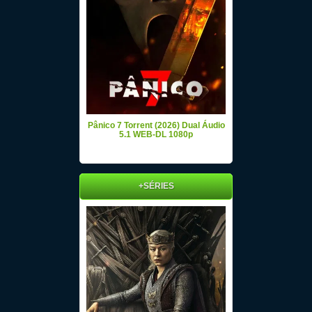
Pânico 7 Torrent (2026) Dual Áudio
5.1 WEB-DL 1080p
+SÉRIES