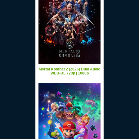
Mortal Kombat 2 (2026) Dual Áudio
WEB-DL 720p | 1080p