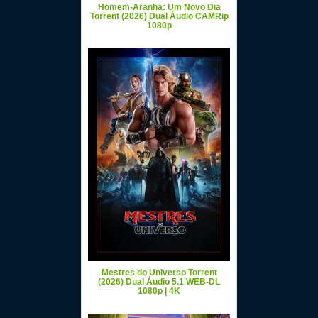
Homem-Aranha: Um Novo Dia
Torrent (2026) Dual Áudio CAMRip
1080p
Mestres do Universo Torrent
(2026) Dual Áudio 5.1 WEB-DL
1080p | 4K