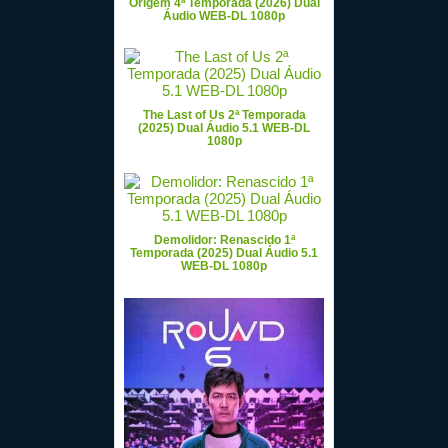
Origem 4ª Temporada (2026) Dual
Áudio WEB-DL 1080p
The Last of Us 2ª Temporada
(2025) Dual Áudio 5.1 WEB-DL
1080p
Demolidor: Renascido 1ª
Temporada (2025) Dual Áudio 5.1
WEB-DL 1080p