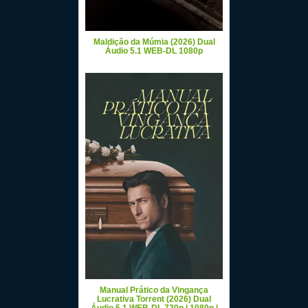
Maldição da Múmia (2026) Dual
Áudio 5.1 WEB-DL 1080p
Manual Prático da Vingança
Lucrativa Torrent (2026) Dual