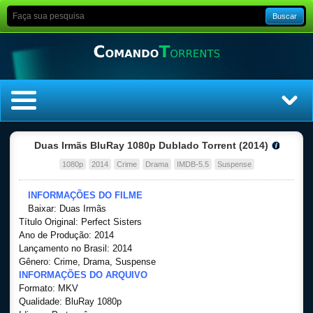
Buscar
Home
Duas Irmãs BluRay 1080p Dublado Torrent (2014)
1080p
2014
Crime
Drama
IMDB-5.5
Suspense
Top Filmes
INFORMAÇÕES DO FILME
Top Séries
Baixar: Duas Irmãs
Título Original: Perfect Sisters
Ano de Produção: 2014
Filmes
Lançamento no Brasil: 2014
Gênero: Crime, Drama, Suspense
Dublado
INFORMAÇÕES DO ARQUIVO
Formato: MKV
Qualidade: BluRay 1080p
Legendado