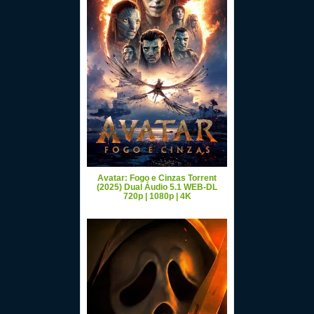
Avatar: Fogo e Cinzas Torrent
(2025) Dual Áudio 5.1 WEB-DL
720p | 1080p | 4K