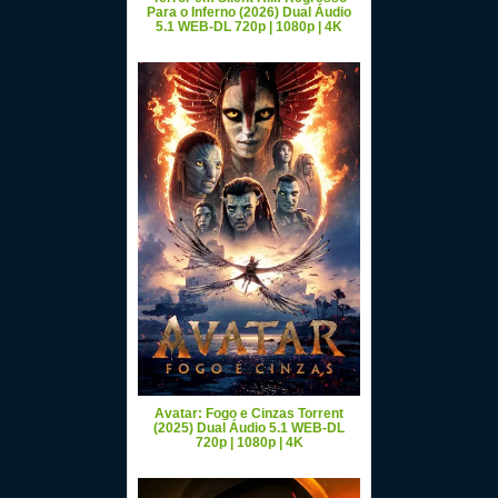
Para o Inferno (2026) Dual Áudio
5.1 WEB-DL 720p | 1080p | 4K
Avatar: Fogo e Cinzas Torrent
(2025) Dual Áudio 5.1 WEB-DL
720p | 1080p | 4K