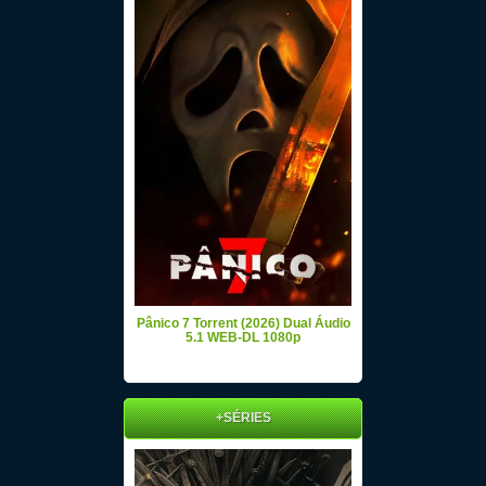
Pânico 7 Torrent (2026) Dual Áudio
5.1 WEB-DL 1080p
+SÉRIES