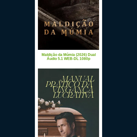
Maldição da Múmia (2026) Dual
Áudio 5.1 WEB-DL 1080p