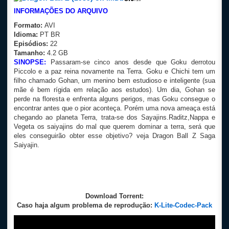
INFORMAÇÕES DO ARQUIVO
Formato:
AVI
Idioma:
PT BR
Episódios:
22
Tamanho:
4.2 GB
SINOPSE:
Passaram-se cinco anos desde que Goku derrotou
Piccolo e a paz reina novamente na Terra. Goku e Chichi tem um
filho chamado Gohan, um menino bem estudioso e inteligente (sua
mãe é bem rígida em relação aos estudos). Um dia, Gohan se
perde na floresta e enfrenta alguns perigos, mas Goku consegue o
encontrar antes que o pior aconteça. Porém uma nova ameaça está
chegando ao planeta Terra, trata-se dos Sayajins.Raditz,Nappa e
Vegeta os saiyajins do mal que querem dominar a terra, será que
eles conseguirão obter esse objetivo? veja Dragon Ball Z Saga
Saiyajin.
Download Torrent:
Caso haja algum problema de reprodução:
K-Lite-Codec-Pack