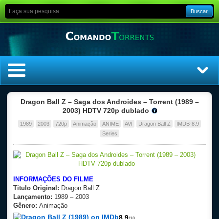
Buscar
Home
Dragon Ball Z – Saga dos Androides – Torrent (1989 –
2003) HDTV 720p dublado
Top Filmes
1989
2003
720p
Animação
ANIME
AVI
Dragon Ball Z
IMDB-8.9
Series
Top Séries
Filmes
INFORMAÇÕES DO FILME
Titulo Original:
Dragon Ball Z
Dublado
Lançamento:
1989 – 2003
Gênero:
Animação
Legendado
8.9
/10