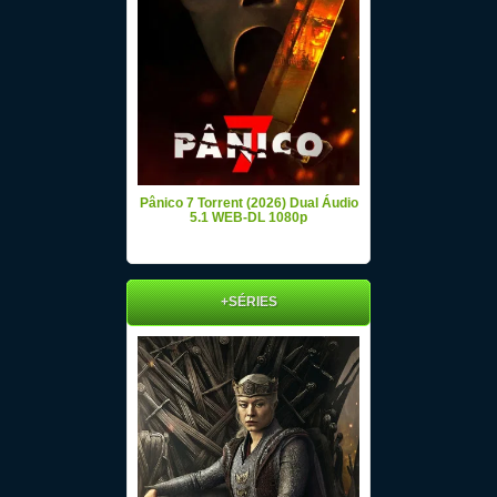
Pânico 7 Torrent (2026) Dual Áudio
5.1 WEB-DL 1080p
+SÉRIES