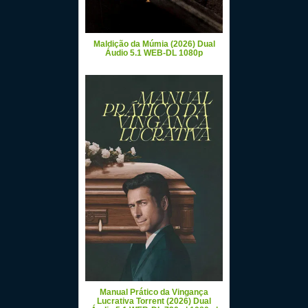
Maldição da Múmia (2026) Dual
Áudio 5.1 WEB-DL 1080p
Manual Prático da Vingança
Lucrativa Torrent (2026) Dual