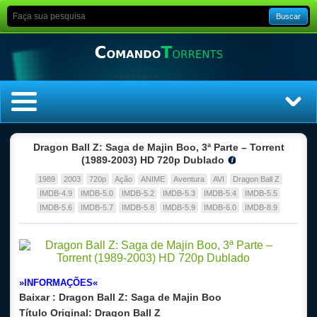
Buscar
Home
Dragon Ball Z: Saga de Majin Boo, 3ª Parte – Torrent
(1989-2003) HD 720p Dublado
Top Filmes
1989
2003
720p
Ação
ANIME
Aventura
AVI
Dragon Ball Z
IMDB-4.9
IMDB-5.0
IMDB-5.2
IMDB-5.3
IMDB-5.4
IMDB-5.5
Top Séries
IMDB-5.6
IMDB-5.7
IMDB-5.8
IMDB-5.9
IMDB-6.0
IMDB-8.9
Filmes
Dublado
»INFORMAÇÕES«
Baixar :
Dragon Ball Z: Saga de Majin Boo
Legendado
Título Original:
Dragon Ball Z