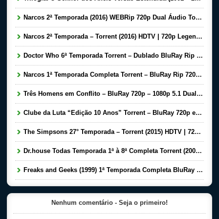
Narcos 2ª Temporada (2016) WEBRip 720p Dual Áudio Torrent – Torrent Download
Narcos 2ª Temporada – Torrent (2016) HDTV | 720p Legendado Download
Doctor Who 6ª Temporada Torrent – Dublado BluRay Rip Dual Áudio Download
Narcos 1ª Temporada Completa Torrent – BluRay Rip 720p Dual Áudio Download (2015)
Três Homens em Conflito – BluRay 720p – 1080p 5.1 Dual Áudio Torrent Download (1966)
Clube da Luta “Edição 10 Anos” Torrent – BluRay 720p e 1080p Dual Áudio Download (1999 – 2009)
The Simpsons 27° Temporada – Torrent (2015) HDTV | 720p Legendado Download
Dr.house Todas Temporada 1ª à 8ª Completa Torrent (2004-2012) Bluray 720p Dublado Download
Freaks and Geeks (1999) 1ª Temporada Completa BluRay 720p Dual Audio – Download Torrent
Nenhum comentário - Seja o primeiro!