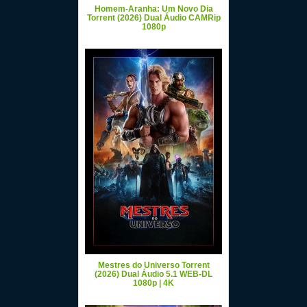
Homem-Aranha: Um Novo Dia
Torrent (2026) Dual Áudio CAMRip
1080p
Mestres do Universo Torrent
(2026) Dual Áudio 5.1 WEB-DL
1080p | 4K