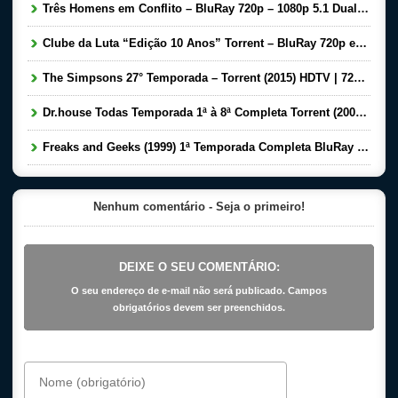
Três Homens em Conflito – BluRay 720p – 1080p 5.1 Dual Áudio Torrent Download (1966)
Clube da Luta “Edição 10 Anos” Torrent – BluRay 720p e 1080p Dual Áudio Download (1999 – 2009)
The Simpsons 27° Temporada – Torrent (2015) HDTV | 720p Legendado Download
Dr.house Todas Temporada 1ª à 8ª Completa Torrent (2004-2012) Bluray 720p Dublado Download
Freaks and Geeks (1999) 1ª Temporada Completa BluRay 720p Dual Audio – Download Torrent
Nenhum comentário - Seja o primeiro!
DEIXE O SEU COMENTÁRIO:
O seu endereço de e-mail não será publicado. Campos
obrigatórios devem ser preenchidos.