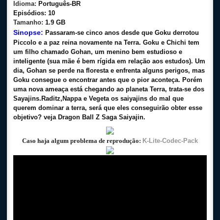
Idioma:
Português-BR
Episódios:
10
Tamanho:
1.9 GB
Sinopse:
Passaram-se cinco anos desde que Goku derrotou
Piccolo e a paz reina novamente na Terra. Goku e Chichi tem
um filho chamado Gohan, um menino bem estudioso e
inteligente (sua mãe é bem rígida em relação aos estudos). Um
dia, Gohan se perde na floresta e enfrenta alguns perigos, mas
Goku consegue o encontrar antes que o pior aconteça. Porém
uma nova ameaça está chegando ao planeta Terra, trata-se dos
Sayajins.Raditz,Nappa e Vegeta os saiyajins do mal que
querem dominar a terra, será que eles conseguirão obter esse
objetivo? veja Dragon Ball Z Saga Saiyajin.
Caso haja algum problema de reprodução:
K-Lite-Codec-Pack