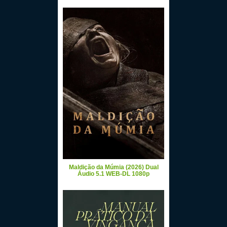
Maldição da Múmia (2026) Dual
Áudio 5.1 WEB-DL 1080p