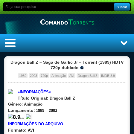
Buscar
Home
Dragon Ball Z – Saga de Garlic Jr – Torrent (1989) HDTV
720p dublado
Top Filmes
1989
2003
720p
Animação
AVI
Dragon Ball Z
IMDB-8.9
Top Séries
»INFORMAÇÕES«
Título Original:
Dragon Ball Z
Filmes
Gênero:
Animação
Lançamento:
1989 – 2003
Dublado
8
.9
/10
INFORMAÇÕES DO ARQUIVO
Legendado
Formato:
AVI