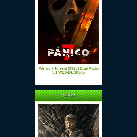
Pânico 7 Torrent (2026) Dual Áudio
5.1 WEB-DL 1080p
+SÉRIES