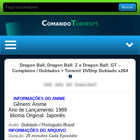
Buscar
Home
Dragon Ball, Dragon Ball: Z e Dragon Ball: GT –
Completos / Dublados + Torrent! DVDrip Dublado x264
Top Filmes
1989
480p
AVI
Dragon Ball Z
Top Séries
INFORMAÇÕES DO ANIME
Gênero: Anime
Filmes
Ano de Lançamento: 1989
Idioma Original: Japonês
Dublado
Dublado / Português Brasil
Audio:
INFORMAÇÕES DO ARQUIVO
Legendado
Duração:
25 minutos Cada Episódio