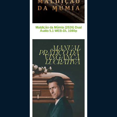
Maldição da Múmia (2026) Dual
Áudio 5.1 WEB-DL 1080p