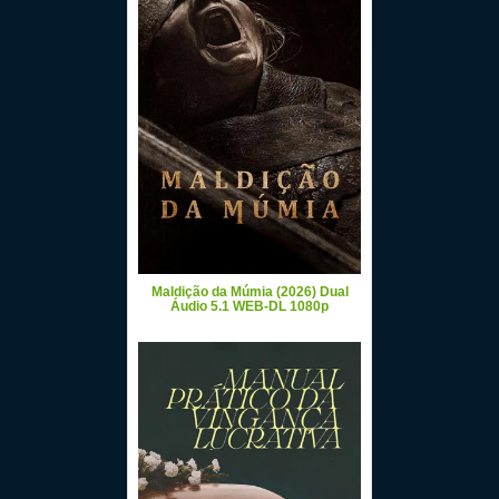
Maldição da Múmia (2026) Dual
Áudio 5.1 WEB-DL 1080p