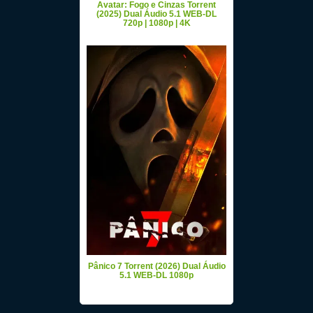
Avatar: Fogo e Cinzas Torrent
(2025) Dual Áudio 5.1 WEB-DL
720p | 1080p | 4K
Pânico 7 Torrent (2026) Dual Áudio
5.1 WEB-DL 1080p