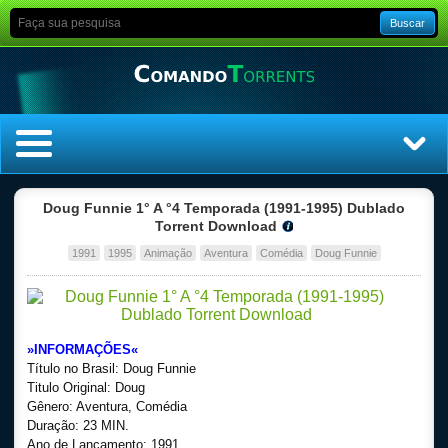
Buscar
Home
Doug Funnie 1° A °4 Temporada (1991-1995) Dublado
Torrent Download
Top Filmes
1991
1995
Animação
Aventura
Comédia
Doug Funnie
Top Séries
Filmes
»INFORMAÇÕES«
Título no Brasil: Doug Funnie
Dublado
Titulo Original: Doug
Gênero: Aventura, Comédia
Duração: 23 MIN.
Legendado
Ano de Lançamento: 1991