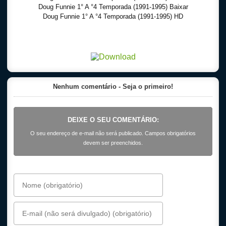
Doug Funnie 1° A °4 Temporada (1991-1995) Baixar
Doug Funnie 1° A °4 Temporada (1991-1995) HD
Download Torrent 720p – 1080p Dublado – Dual Audio – Legendado, Download Series 720p
-1080p – Dublado Dual Audio Legendado, Filmes Online Gratis, Baixar Filmes Gratis
Nenhum comentário - Seja o primeiro!
DEIXE O SEU COMENTÁRIO:
O seu endereço de e-mail não será publicado. Campos obrigatórios
devem ser preenchidos.