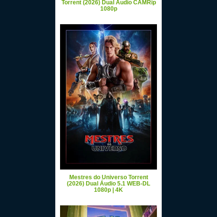
Torrent (2026) Dual Áudio CAMRip
1080p
Mestres do Universo Torrent
(2026) Dual Áudio 5.1 WEB-DL
1080p | 4K