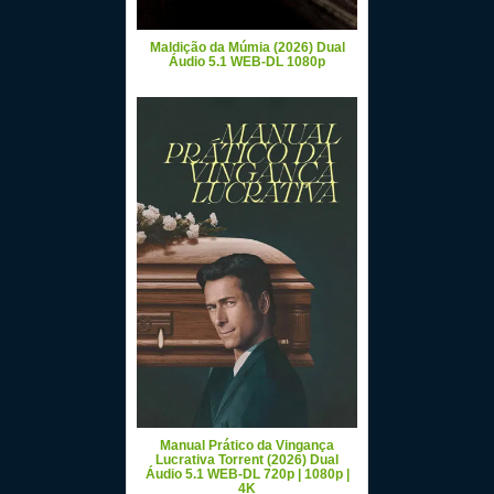
Maldição da Múmia (2026) Dual
Áudio 5.1 WEB-DL 1080p
Manual Prático da Vingança
Lucrativa Torrent (2026) Dual
Áudio 5.1 WEB-DL 720p | 1080p |
4K