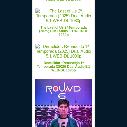
The Last of Us 2ª Temporada
(2025) Dual Áudio 5.1 WEB-DL
1080p
Demolidor: Renascido 1ª
Temporada (2025) Dual Áudio 5.1
WEB-DL 1080p