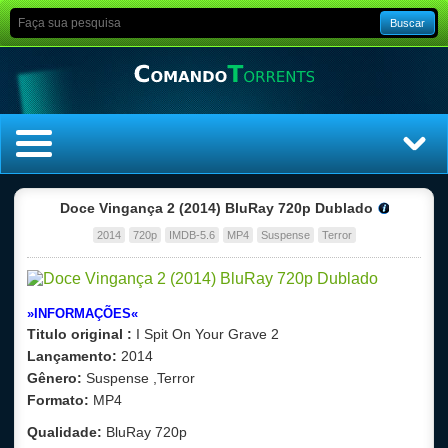
Buscar
Home
Doce Vingança 2 (2014) BluRay 720p Dublado
2014
720p
IMDB-5.6
MP4
Suspense
Terror
Top Filmes
Top Séries
»INFORMAÇÕES«
Titulo original :
I Spit On Your Grave 2
Filmes
Lançamento:
2014
Gênero:
Suspense ,Terror
Dublado
Formato:
MP4
Qualidade:
BluRay 720p
Legendado