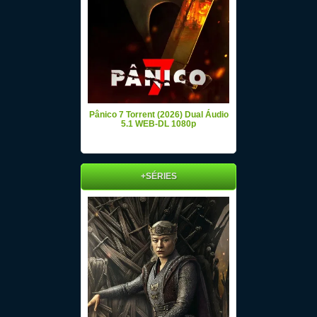
Pânico 7 Torrent (2026) Dual Áudio
5.1 WEB-DL 1080p
+SÉRIES