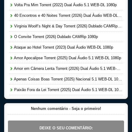
Volta Pra Mim Torrent (2022) Dual Áudio 5.1 WEB-DL 1080p
40 Encontros e 40 Noites Torrent (2026) Dual Áudio WEB-DL 1080p
Virginia Woolf’s Night & Day Torrent (2026) Dublado CAMRip 1080p
O Convite Torrent (2026) Dublado CAMRip 1080p
Ataque ao Hotel Torrent (2023) Dual Áudio WEB-DL 1080p
Amor Apocalipse Torrent (2025) Dual Áudio 5.1 WEB-DL 1080p
Amor em Câmera Lenta Torrent (2026) Dual Áudio 5.1 WEB-DL 1080p
Apenas Coisas Boas Torrent (2025) Nacional 5.1 WEB-DL 1080p
Paixão Fora da Lei Torrent (2025) Dual Áudio 5.1 WEB-DL 1080p
Nenhum comentário - Seja o primeiro!
DEIXE O SEU COMENTÁRIO: