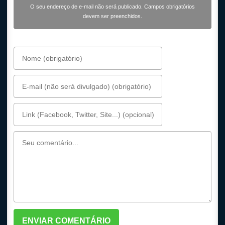
O seu endereço de e-mail não será publicado. Campos obrigatórios
devem ser preenchidos.