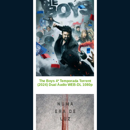
The Boys 4ª Temporada Torrent
(2024) Dual Áudio WEB-DL 1080p