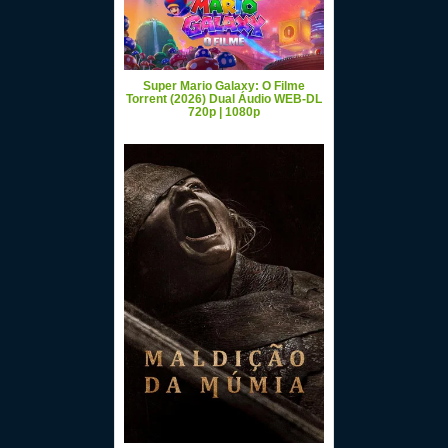
Super Mario Galaxy: O Filme
Torrent (2026) Dual Áudio WEB-DL
720p | 1080p