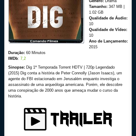
Gênero:
Drama
Tamanho:
347 MB |
1.02 GB
Qualidade de Áudio:
10
Qualidade de Vídeo:
10
Ano de Lançamento:
2015
Duração:
60 Minutos
IMDb
:
7,2
Sinopse:
Dig 1ª Temporada Torrent HDTV | 720p Legendado
(2015) Dig conta a história de Peter Connolly (Jason Isaacs), um
agente do FBI estacionado em Jerusalém enquanto investiga o
assassinato de uma arqueóloga americana. Porém, ele descobre
uma conspiração de 2000 anos que ameaça mudar o curso da
história.