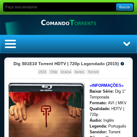
Buscar
Home
Dig S01E10 Torrent HDTV | 720p Legendado (2015)
2015
720p
Drama
Series
Torrent
Top Filmes
»INFORMAÇÕES«
Top Séries
Baixar Série:
Dig 1°
Temporada
Formato:
AVI | MKV
Filmes
Qualidade:
HDTV |
720p
Dublado
Áudio:
Inglês
Legenda:
Português
Legendado
Servidor:
Torrent