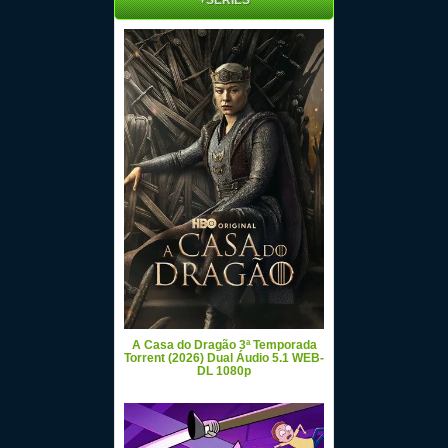
A Casa do Dragão 3ª Temporada
Torrent (2026) Dual Áudio 5.1 WEB-
DL 1080p