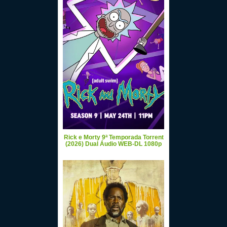
Rick e Morty 9ª Temporada Torrent
(2026) Dual Áudio WEB-DL 1080p