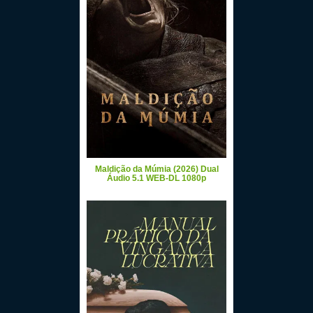
Maldição da Múmia (2026) Dual
Áudio 5.1 WEB-DL 1080p