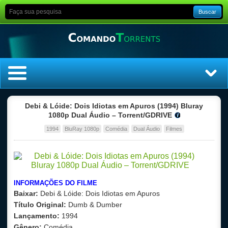
Buscar
Home
Debi & Lóide: Dois Idiotas em Apuros (1994) Bluray
1080p Dual Áudio – Torrent/GDRIVE
Top Filmes
1994
BluRay 1080p
Comédia
Dual Áudio
Filmes
Top Séries
Filmes
INFORMAÇÕES DO FILME
Baixar:
Debi & Lóide: Dois Idiotas em Apuros
Dublado
Título Original:
Dumb & Dumber
Lançamento:
1994
Legendado
Gênero:
Comédia