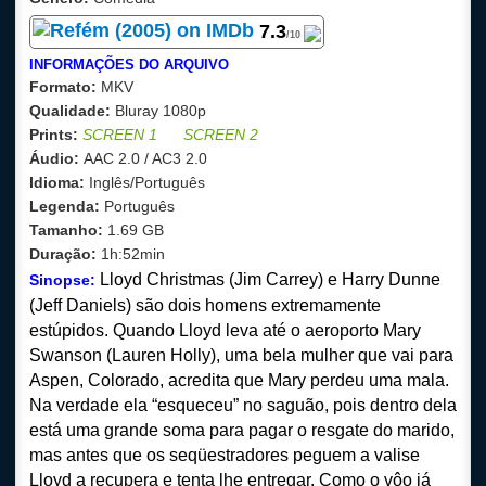
7
.3
/10
INFORMAÇÕES DO ARQUIVO
Formato:
MKV
Qualidade:
Bluray 1080p
Prints:
SCREEN 1
SCREEN 2
Áudio:
AAC 2.0 / AC3 2.0
Idioma:
Inglês/Português
Legenda:
Português
Tamanho:
1.69
GB
Duração:
1h:52min
Lloyd Christmas (Jim Carrey) e Harry Dunne
Sinopse:
(Jeff Daniels) são dois homens extremamente
estúpidos. Quando Lloyd leva até o aeroporto Mary
Swanson (Lauren Holly), uma bela mulher que vai para
Aspen, Colorado, acredita que Mary perdeu uma mala.
Na verdade ela “esqueceu” no saguão, pois dentro dela
está uma grande soma para pagar o resgate do marido,
mas antes que os seqüestradores peguem a valise
Lloyd a recupera e tenta lhe entregar. Como o vôo já