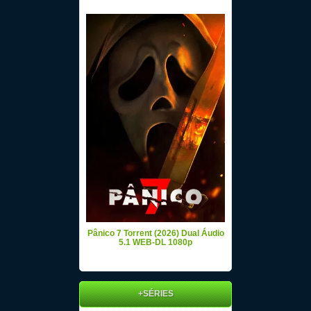
Pânico 7 Torrent (2026) Dual Áudio
5.1 WEB-DL 1080p
+SÉRIES