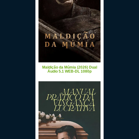
Maldição da Múmia (2026) Dual
Áudio 5.1 WEB-DL 1080p