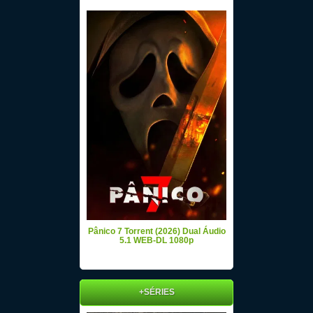
Pânico 7 Torrent (2026) Dual Áudio
5.1 WEB-DL 1080p
+SÉRIES