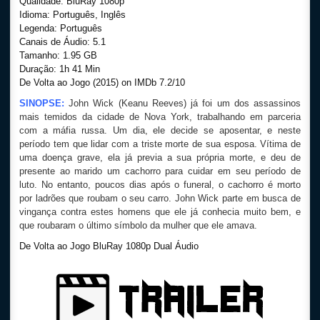
Qualidade: BluRay 1080p
Idioma: Português, Inglês
Legenda: Português
Canais de Áudio: 5.1
Tamanho: 1.95 GB
Duração: 1h 41 Min
De Volta ao Jogo (2015) on IMDb 7.2/10
SINOPSE:
John Wick (Keanu Reeves) já foi um dos assassinos
mais temidos da cidade de Nova York, trabalhando em parceria
com a máfia russa. Um dia, ele decide se aposentar, e neste
período tem que lidar com a triste morte de sua esposa. Vítima de
uma doença grave, ela já previa a sua própria morte, e deu de
presente ao marido um cachorro para cuidar em seu período de
luto. No entanto, poucos dias após o funeral, o cachorro é morto
por ladrões que roubam o seu carro. John Wick parte em busca de
vingança contra estes homens que ele já conhecia muito bem, e
que roubaram o último símbolo da mulher que ele amava.
De Volta ao Jogo BluRay 1080p Dual Áudio