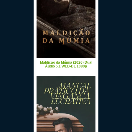
Maldição da Múmia (2026) Dual
Áudio 5.1 WEB-DL 1080p