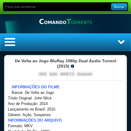
Buscar
Home
De Volta ao Jogo BluRay 1080p Dual Áudio Torrent
(2015)
Top Filmes
2015
Ação
IMDB-7.2
Suspense
Top Séries
INFORMAÇÕES DO FILME
Baixar: De Volta ao Jogo
Título Original: John Wick
Filmes
Ano de Produção: 2014
Lançamento no Brasil: 2015
Dublado
Gênero: Ação, Suspense
INFORMAÇÕES DO ARQUIVO
Formato: MKV
Legendado