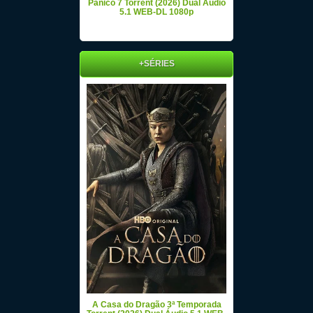
Pânico 7 Torrent (2026) Dual Áudio
5.1 WEB-DL 1080p
+SÉRIES
A Casa do Dragão 3ª Temporada