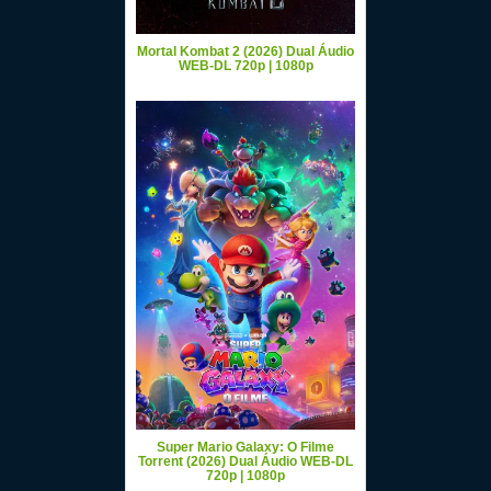
Mortal Kombat 2 (2026) Dual Áudio
WEB-DL 720p | 1080p
Super Mario Galaxy: O Filme
Torrent (2026) Dual Áudio WEB-DL
720p | 1080p