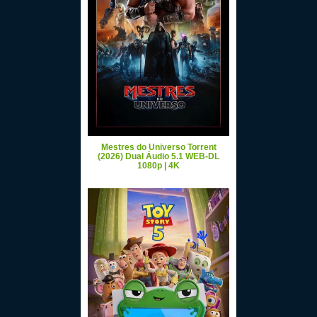
Mestres do Universo Torrent
(2026) Dual Áudio 5.1 WEB-DL
1080p | 4K