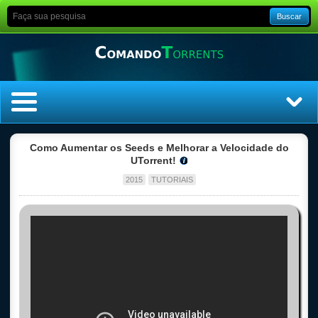
Buscar
Home
Como Aumentar os Seeds e Melhorar a Velocidade do
UTorrent!
Top Filmes
2015
TUTORIAIS
Top Séries
Filmes
Dublado
Legendado