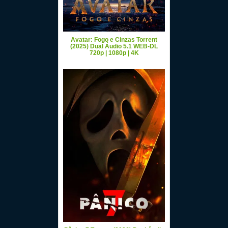
Avatar: Fogo e Cinzas Torrent
(2025) Dual Áudio 5.1 WEB-DL
720p | 1080p | 4K