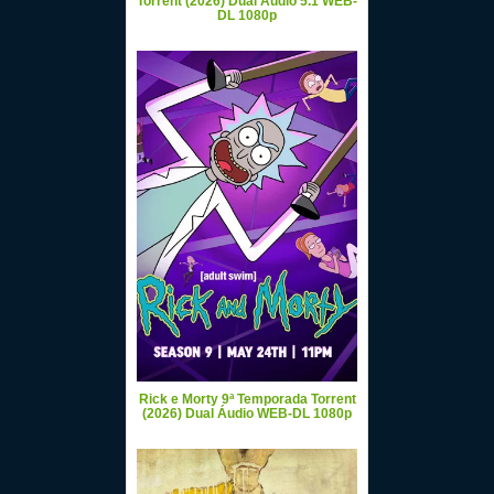
Torrent (2026) Dual Áudio 5.1 WEB-
DL 1080p
Rick e Morty 9ª Temporada Torrent
(2026) Dual Áudio WEB-DL 1080p