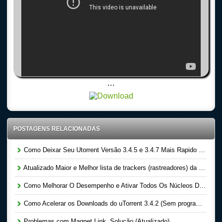
…
POSTAGENS RELACIONADAS
Como Deixar Seu Utorrent Versão 3.4.5 e 3.4.7 Mais Rapido (2016) Download Mais rapido
Atualizado Maior e Melhor lista de trackers (rastreadores) da internet mundial (2016 – 2017)
Como Melhorar O Desempenho e Ativar Todos Os Núcleos Do Processador
Como Acelerar os Downloads do uTorrent 3.4.2 (Sem programas) ( Qualquer versão)
Problemas com Magnet Link, Solução (Atualizado)