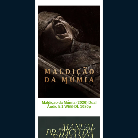
Maldição da Múmia (2026) Dual
Áudio 5.1 WEB-DL 1080p