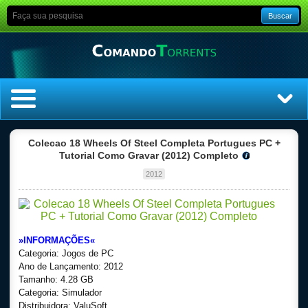
Buscar
Home
Colecao 18 Wheels Of Steel Completa Portugues PC +
Tutorial Como Gravar (2012) Completo
Top Filmes
2012
Top Séries
Filmes
»INFORMAÇÕES«
Categoria: Jogos de PC
Dublado
Ano de Lançamento: 2012
Tamanho: 4.28 GB
Categoria: Simulador
Legendado
Distribuidora: ValuSoft