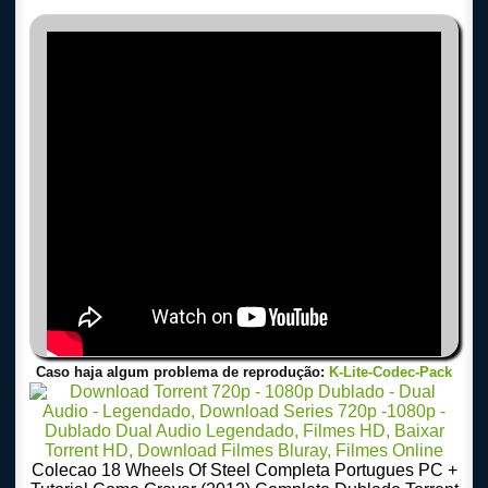
Caso haja algum problema de reprodução:
K-Lite-Codec-Pack
Colecao 18 Wheels Of Steel Completa Portugues PC +