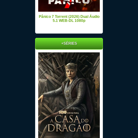
Pânico 7 Torrent (2026) Dual Áudio
5.1 WEB-DL 1080p
+SÉRIES