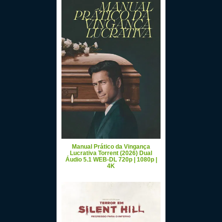
Manual Prático da Vingança
Lucrativa Torrent (2026) Dual
Áudio 5.1 WEB-DL 720p | 1080p |
4K