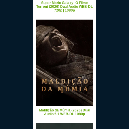
Super Mario Galaxy: O Filme
Torrent (2026) Dual Áudio WEB-DL
720p | 1080p
Maldição da Múmia (2026) Dual
Áudio 5.1 WEB-DL 1080p