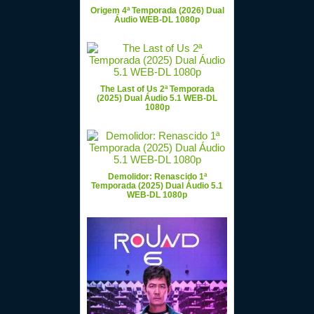
Origem 4ª Temporada (2026) Dual
Áudio WEB-DL 1080p
The Last of Us 2ª Temporada
(2025) Dual Áudio 5.1 WEB-DL
1080p
Demolidor: Renascido 1ª
Temporada (2025) Dual Áudio 5.1
WEB-DL 1080p