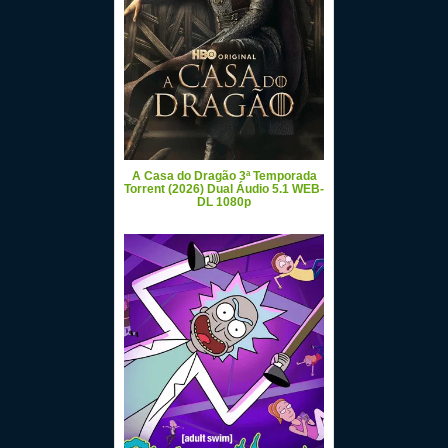
A Casa do Dragão 3ª Temporada
Torrent (2026) Dual Áudio 5.1 WEB-
DL 1080p