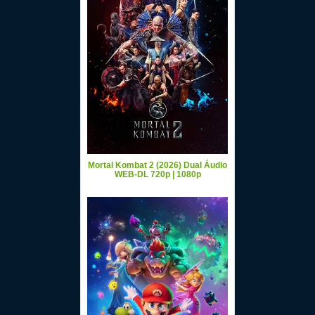
Mortal Kombat 2 (2026) Dual Áudio
WEB-DL 720p | 1080p