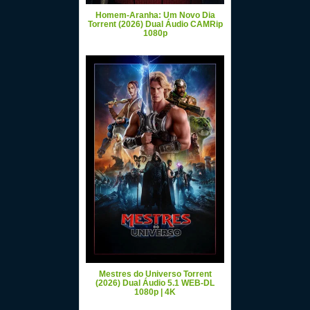
Homem-Aranha: Um Novo Dia
Torrent (2026) Dual Áudio CAMRip
1080p
Mestres do Universo Torrent
(2026) Dual Áudio 5.1 WEB-DL
1080p | 4K