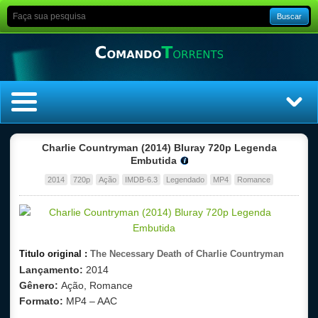
Buscar
Home
Charlie Countryman (2014) Bluray 720p Legenda
Embutida
Top Filmes
2014
720p
Ação
IMDB-6.3
Legendado
MP4
Romance
Top Séries
Filmes
Titulo original :
The Necessary Death of Charlie Countryman
Lançamento:
2014
Dublado
Gênero:
Ação, Romance
Formato:
MP4 – AAC
Legendado