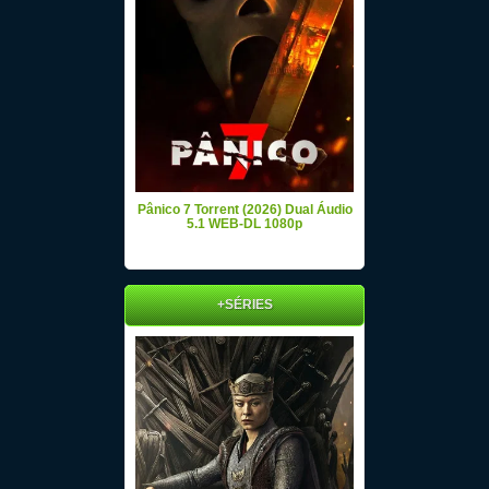
Pânico 7 Torrent (2026) Dual Áudio
5.1 WEB-DL 1080p
+SÉRIES