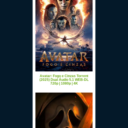
Avatar: Fogo e Cinzas Torrent
(2025) Dual Áudio 5.1 WEB-DL
720p | 1080p | 4K