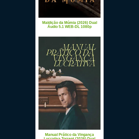
Maldição da Múmia (2026) Dual
Áudio 5.1 WEB-DL 1080p
Manual Prático da Vingança
Lucrativa Torrent (2026) Dual