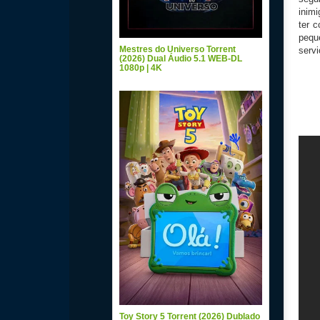
inim
ter 
pequ
Mestres do Universo Torrent
servi
(2026) Dual Áudio 5.1 WEB-DL
1080p | 4K
Toy Story 5 Torrent (2026) Dublado