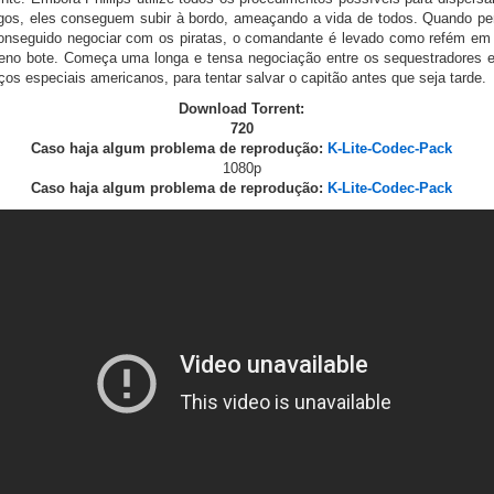
igos, eles conseguem subir à bordo, ameaçando a vida de todos. Quando p
conseguido negociar com os piratas, o comandante é levado como refém e
eno bote. Começa uma longa e tensa negociação entre os sequestradores 
ços especiais americanos, para tentar salvar o capitão antes que seja tarde.
Download Torrent:
720
Caso haja algum problema de reprodução:
K-Lite-Codec-Pack
1080p
Caso haja algum problema de reprodução:
K-Lite-Codec-Pack