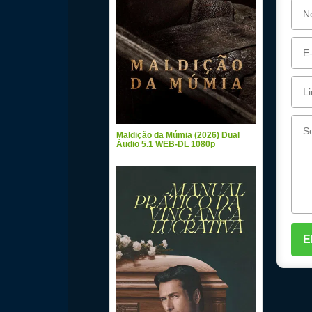
Maldição da Múmia (2026) Dual
Áudio 5.1 WEB-DL 1080p