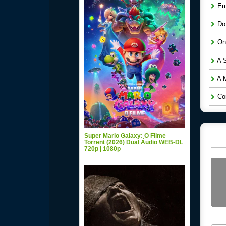
Em 
Do 
Ond
A S
A M
Com
Super Mario Galaxy: O Filme
Torrent (2026) Dual Áudio WEB-DL
720p | 1080p