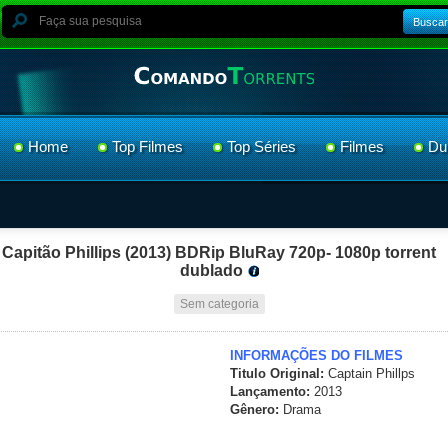
Buscar
Home
Top Filmes
Top Séries
Filmes
Du
Capitão Phillips (2013) BDRip BluRay 720p- 1080p torrent
dublado
Sem categoria
INFORMAÇÕES DO FILMES
Titulo Original:
Captain Phillps
Lançamento:
2013
Gênero:
Drama