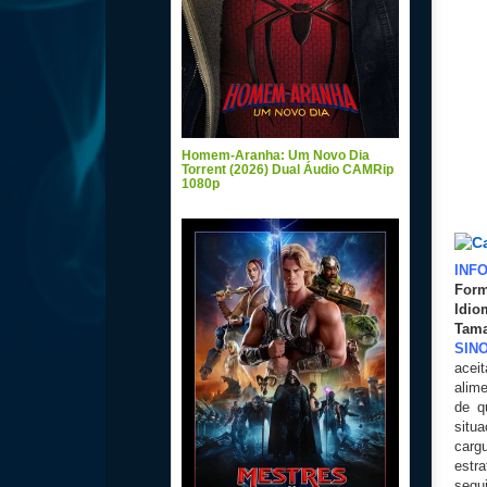
Homem-Aranha: Um Novo Dia
Torrent (2026) Dual Áudio CAMRip
1080p
INF
Form
Idio
Tam
SIN
acei
alim
de q
situ
carg
estr
segui