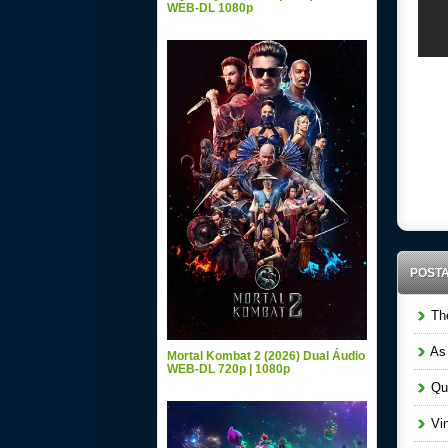
WEB-DL 1080p
POST
The
As 
Mortal Kombat 2 (2026) Dual Áudio
WEB-DL 720p | 1080p
Que
Vin