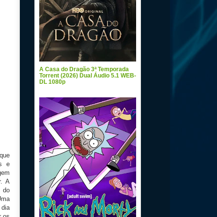
A Casa do Dragão 3ª Temporada
Torrent (2026) Dual Áudio 5.1 WEB-
DL 1080p
 que
s e
agem
r. A
 do
 Uma
 dia
r os