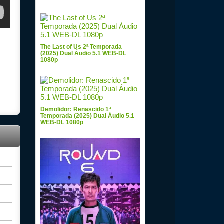
The Last of Us 2ª Temporada
(2025) Dual Áudio 5.1 WEB-DL
1080p
Demolidor: Renascido 1ª
Temporada (2025) Dual Áudio 5.1
WEB-DL 1080p