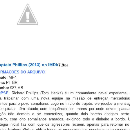
7.9
/10
ORMAÇÕES DO ARQUIVO
ato:
MP4
ma:
PT BR
anho:
987 MB
OPSE:
Richard Phillips (Tom Hanks) é um comandante naval experiente,
ta trabalhar com uma nova equipe na missão de entregar mercadoria
entos para o povo somaliano. Logo no início do trajeto, ele recebe a mens
ue piratas têm atuado com frequência nos mares por onde devem passa
ação não demora a se concretizar, quando dois barcos chegam perto
ueiro, com oito somalianos armados, exigindo todo o dinheiro a bordo.
atégia inicial faz com que os agressores recuem, apenas para retornar no
nte. Embora Phillips utilize todos os procedimentos possíveis para dispersa