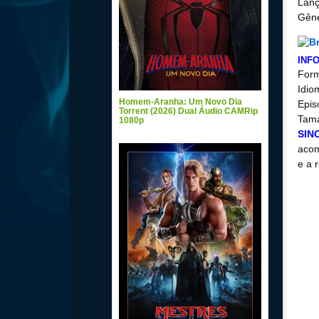
Lanç
Gên
INF
For
Idio
Homem-Aranha: Um Novo Dia
Epis
Torrent (2026) Dual Áudio CAMRip
Tama
1080p
SIN
acom
e a 