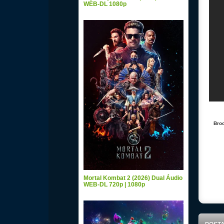
WEB-DL 1080p
Broo
Mortal Kombat 2 (2026) Dual Áudio
WEB-DL 720p | 1080p