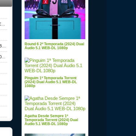
p
Round 6 2ª Temporada (2024) Dual
0p
Áudio 5.1 WEB-DL 1080p
0p
Pinguim 1ª Temporada Torrent
(2024) Dual Áudio 5.1 WEB-DL
1080p
Agatha Desde Sempre 1ª
Temporada Torrent (2024) Dual
Áudio 5.1 WEB-DL 1080p