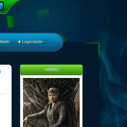
blado
Legendado
+SÉRIES
)