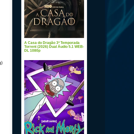
A Casa do Dragão 3ª Temporada
Torrent (2026) Dual Áudio 5.1 WEB-
DL 1080p
g)