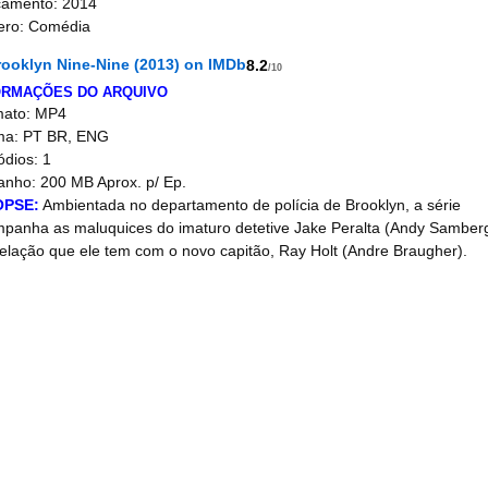
amento: 2014
ero: Comédia
8.2
/10
ORMAÇÕES DO ARQUIVO
mato: MP4
ma: PT BR, ENG
ódios: 1
nho: 200 MB Aprox. p/ Ep.
OPSE:
Ambientada no departamento de polícia de Brooklyn, a série
panha as maluquices do imaturo detetive Jake Peralta (Andy Samber
relação que ele tem com o novo capitão, Ray Holt (Andre Braugher).