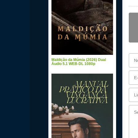
Maldição da Múmia (2026) Dual
Áudio 5.1 WEB-DL 1080p