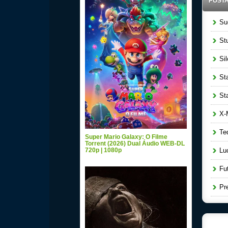
POST
Sug
Stu
Sil
Sta
Star
X-M
Ted
Super Mario Galaxy: O Filme
Torrent (2026) Dual Áudio WEB-DL
720p | 1080p
Luc
Fut
Pre