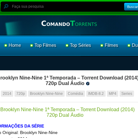
Buscar
Home
Top Filmes
Top Séries
Filmes
Du
rooklyn Nine-Nine 1ª Temporada – Torrent Download (2014
720p Dual Áudio
2014
720p
Brooklyn Nine-Nine
Comédia
IMDB-8.2
MP4
Series
ORMAÇÕES DA SÉRIE
lo Original: Brooklyn Nine-Nine