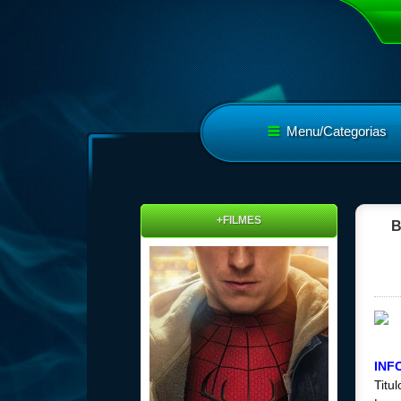
Menu/Categorias
+FILMES
B
INF
Titu