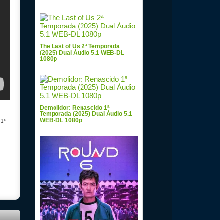
The Last of Us 2ª Temporada
(2025) Dual Áudio 5.1 WEB-DL
1080p
Demolidor: Renascido 1ª
Temporada (2025) Dual Áudio 5.1
WEB-DL 1080p
 1ª