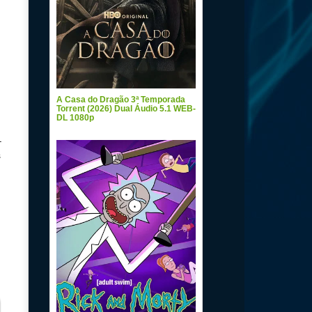
A Casa do Dragão 3ª Temporada
Torrent (2026) Dual Áudio 5.1 WEB-
DL 1080p
–
s