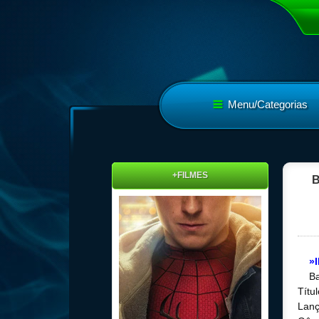
Menu/Categorias
+FILMES
B
»
Ba
Títu
Lanç