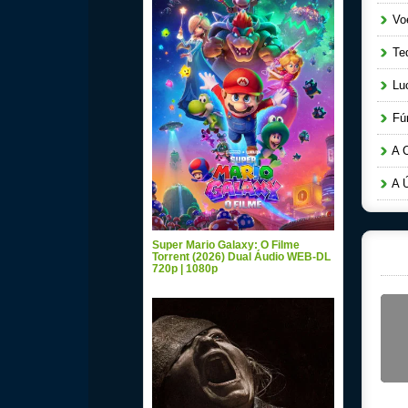
Voe
Ted
Luc
Fúr
A C
A Ú
Super Mario Galaxy: O Filme
Torrent (2026) Dual Áudio WEB-DL
720p | 1080p