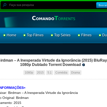
Buscar
Home
Top Filmes
Top Séries
Filmes
Du
irdman – A Inesperada Virtude da Ignorância (2015) BluRay
1080p Dublado Torrent Download
1080p
2015
5.1
Comédia
Drama
INFORMAÇÕES«
ixar: Birdman – A Inesperada Virtude da Ignorância
lo Original: Birdman
amento: 2015