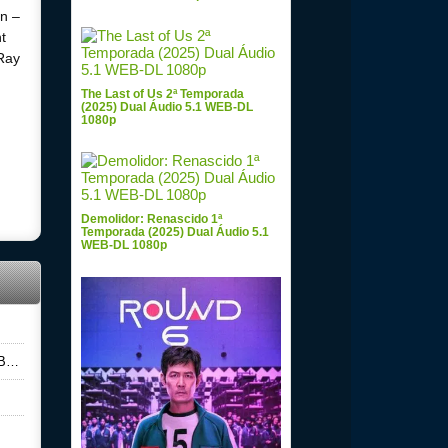
n –
t
Ray
The Last of Us 2ª Temporada
(2025) Dual Áudio 5.1 WEB-DL
1080p
ual
Demolidor: Renascido 1ª
Temporada (2025) Dual Áudio 5.1
WEB-DL 1080p
0p