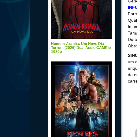
Gêne
INF
For
Qual
Idio
Tama
Dura
Homem-Aranha: Um Novo Dia
Obs:
Torrent (2026) Dual Áudio CAMRip
1080p
SIN
um a
enqu
da e
carr