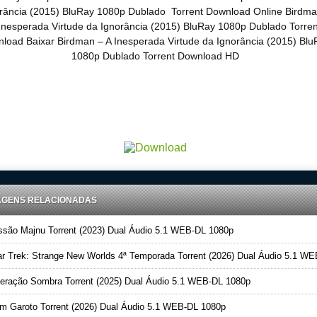
rância (2015) BluRay 1080p Dublado Torrent Download Online Birdma
Inesperada Virtude da Ignorância (2015) BluRay 1080p Dublado Torren
load Baixar Birdman – A Inesperada Virtude da Ignorância (2015) Blu
1080p Dublado Torrent Download HD
load Torrent 720p – 1080p Dublado – Dual Audio – Legendado, Download Series 720p -1080p – Dublado D
s
Online Gratis, Baixar Filmes Gratis
Audio Legendado, Filme
AGENS RELACIONADAS
são Majnu Torrent (2023) Dual Áudio 5.1 WEB-DL 1080p
r Trek: Strange New Worlds 4ª Temporada Torrent (2026) Dual Áudio 5.1 WEB-DL 108
ração Sombra Torrent (2025) Dual Áudio 5.1 WEB-DL 1080p
 Garoto Torrent (2026) Dual Áudio 5.1 WEB-DL 1080p