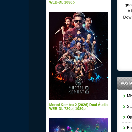
WEB-DL 1080p
Igno
A 
Down
Down
POST
Mis
Mortal Kombat 2 (2026) Dual Áudio
Sta
WEB-DL 720p | 1080p
Ope
Bom