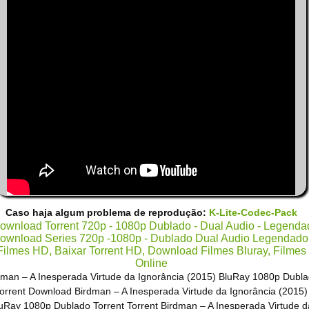
Caso haja algum problema de reprodução:
K-Lite-Codec-Pack
dman – A Inesperada Virtude da Ignorância (2015) BluRay 1080p Dubl
orrent Download Birdman – A Inesperada Virtude da Ignorância (2015)
uRay 1080p Dublado Torrent Torrent Birdman – A Inesperada Virtude d