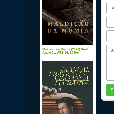
Maldição da Múmia (2026) Dual
Áudio 5.1 WEB-DL 1080p