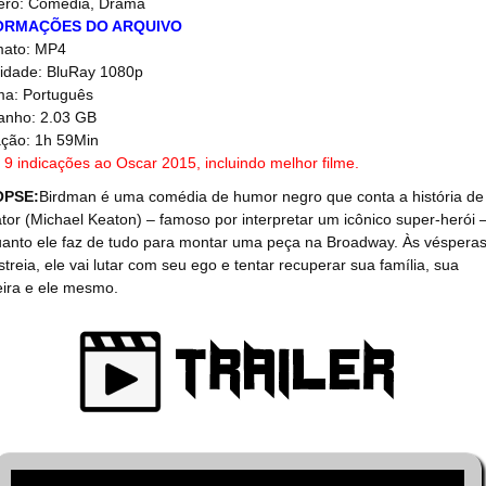
ro: Comédia, Drama
ORMAÇÕES DO ARQUIVO
mato: MP4
idade: BluRay 1080p
ma: Português
nho: 2.03 GB
ção: 1h 59Min
9 indicações ao Oscar 2015, incluindo melhor filme.
OPSE:
Birdman é uma comédia de humor negro que conta a história de
tor (Michael Keaton) – famoso por interpretar um icônico super-herói 
anto ele faz de tudo para montar uma peça na Broadway. Às véspera
streia, ele vai lutar com seu ego e tentar recuperar sua família, sua
eira e ele mesmo.