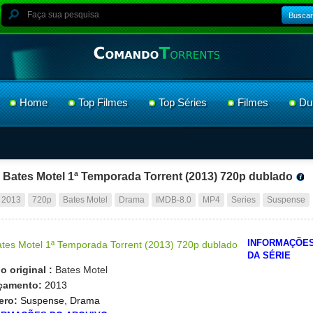
Buscar
Home
Top Filmes
Top Séries
Filmes
Du
Bates Motel 1ª Temporada Torrent (2013) 720p dublado
2013
720p
Bates Motel
Drama
IMDB-8.0
MP4
Series
Suspense
INFORMAÇÕE
DA SÉRIE
lo original :
Bates Motel
çamento:
2013
ero:
Suspense, Drama