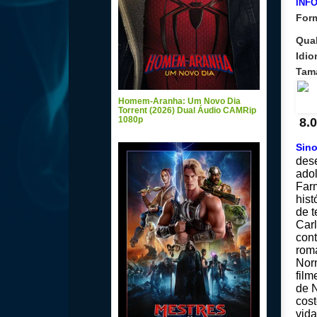
INF
For
Qua
Idio
Tam
Homem-Aranha: Um Novo Dia
Torrent (2026) Dual Áudio CAMRip
1080p
8
.0
Sin
dese
ado
Far
hist
de t
Carl
con
roma
Nor
film
de 
cos
vida