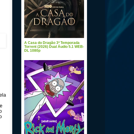
A Casa do Dragão 3ª Temporada
Torrent (2026) Dual Áudio 5.1 WEB-
DL 1080p
ela
de
o
o