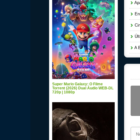
Apa
Ent
Cin
Últ
A B
Super Mario Galaxy: O Filme
Torrent (2026) Dual Áudio WEB-DL
720p | 1080p