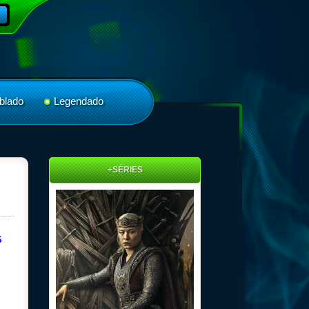
blado
Legendado
+SÉRIES
S