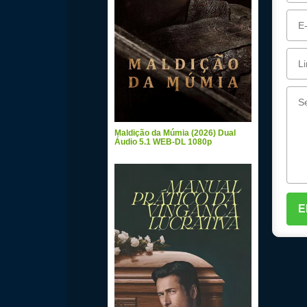
Maldição da Múmia (2026) Dual
Áudio 5.1 WEB-DL 1080p