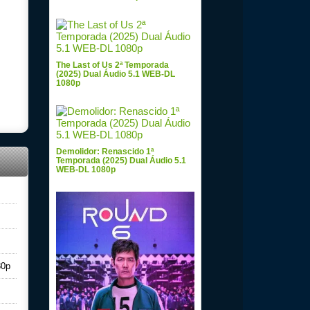
The Last of Us 2ª Temporada
(2025) Dual Áudio 5.1 WEB-DL
1080p
Demolidor: Renascido 1ª
Temporada (2025) Dual Áudio 5.1
WEB-DL 1080p
80p