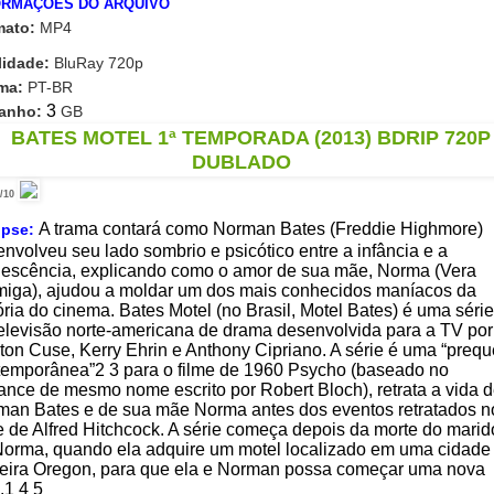
ORMAÇÕES DO ARQUIVO
mato:
MP4
lidade:
BluRay 720p
ma:
PT-BR
3
anho:
GB
/10
A trama contará como Norman Bates (Freddie Highmore)
opse:
nvolveu seu lado sombrio e psicótico entre a infância e a
lescência, explicando como o amor de sua mãe, Norma (Vera
miga), ajudou a moldar um dos mais conhecidos maníacos da
ória do cinema. Bates Motel (no Brasil, Motel Bates) é uma série
elevisão norte-americana de drama desenvolvida para a TV por
ton Cuse, Kerry Ehrin e Anthony Cipriano. A série é uma “prequ
temporânea”2 3 para o filme de 1960 Psycho (baseado no
nce de mesmo nome escrito por Robert Bloch), retrata a vida 
man Bates e de sua mãe Norma antes dos eventos retratados n
e de Alfred Hitchcock. A série começa depois da morte do marid
Norma, quando ela adquire um motel localizado em uma cidade
teira Oregon, para que ela e Norman possa começar uma nova
.1 4 5