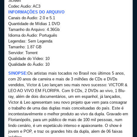
Screen
Codec Audio: AC3
INFORMAÇÕES DO ARQUIVO
Canais do Audio: 2.0 e 5.1
Quantidade de Mídias 1 DVD
Tamanho do Arquivo: 4.36Gb
Idioma do Audio: Português
Legendas: Sem Legenda
Tamanho: 1.87 GB
Servidor: Torrent
Qualidade do Video: 10
Qualidade do Áudio: 10
SINOPSE:
Os artistas mais tocados no Brasil nos últimos 5 anos,
com 20 anos de carreira e mais de 3 milhões de CDs e DVDs
vendidos, Victor & Leo lançam seu mais novo sucesso: VICTOR &
LEO AO VIVO EM FLORIPA. Com 9 CDs, 2 DVDs ao vivo, 1 Blu-
ray, além de dois documentários, um em espanhol, já lançados,
Victor & Leo apresentam seu novo projeto que vem para consagrar
o trabalho de uma das duplas mais conceituadas do país. Este é
incontestavelmente o melhor produto ao vivo da dupla. Gravado em
Florianópolis, para um público de mais de 100 mil pessoas, num
lindo cenário, é um espetáculo intenso e apaixonante. O show é
jovem e POP, e traz os grandes hits da dupla, alem de 06 faixas