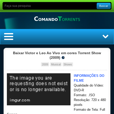
Buscar
Home
Baixar Victor e Leo Ao Vivo em cores Torrent Show
(2009)
Top Filmes
2009
Musical
Shows
Top Séries
INFORMAÇÕES DO
FILME
Qualidade do Vídeo:
Filmes
DVD-R
Formato: .ISO
Dublado
Resolução: 720 x 480
pixels
Formato de Tela: Full
Legendado