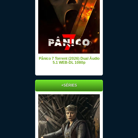
Pânico 7 Torrent (2026) Dual Áudio
5.1 WEB-DL 1080p
+SÉRIES