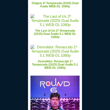
Origem 4ª Temporada (2026) Dual
Áudio WEB-DL 1080p
The Last of Us 2ª Temporada
(2025) Dual Áudio 5.1 WEB-DL
1080p
Demolidor: Renascido 1ª
Temporada (2025) Dual Áudio 5.1
WEB-DL 1080p