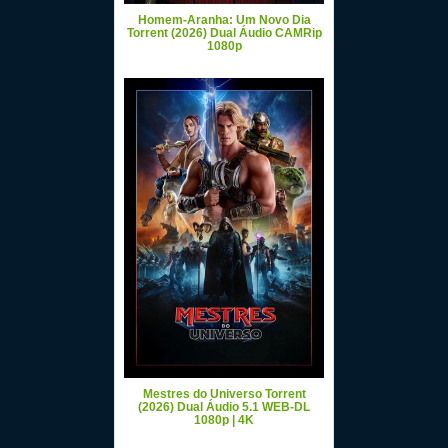
Homem-Aranha: Um Novo Dia
Torrent (2026) Dual Áudio CAMRip
1080p
Mestres do Universo Torrent
(2026) Dual Áudio 5.1 WEB-DL
1080p | 4K