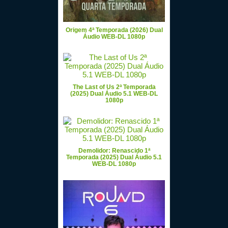
Origem 4ª Temporada (2026) Dual
Áudio WEB-DL 1080p
The Last of Us 2ª Temporada
(2025) Dual Áudio 5.1 WEB-DL
1080p
Demolidor: Renascido 1ª
Temporada (2025) Dual Áudio 5.1
WEB-DL 1080p