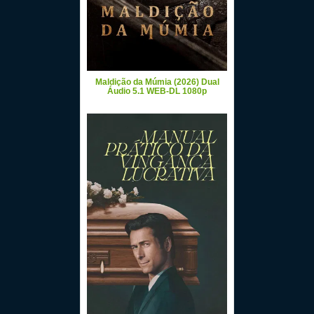
Maldição da Múmia (2026) Dual
Áudio 5.1 WEB-DL 1080p