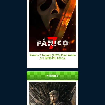
Pânico 7 Torrent (2026) Dual Áudio
5.1 WEB-DL 1080p
+SÉRIES