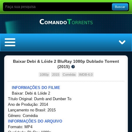
Buscar
Home
Baixar Debi & Lóide 2 BluRay 1080p Dublado Torrent
(2015)
Top Filmes
1080p
2015
Comédia
IMDB-6.0
Top Séries
INFORMAÇÕES DO FILME
Baixar: Debi & Lóide 2
Título Original: Dumb and Dumber To
Filmes
Ano de Produção: 2014
Lançamento no Brasil: 2015
Dublado
Gênero: Comédia
INFORMAÇÕES DO ARQUIVO
Formato: MP4
Legendado