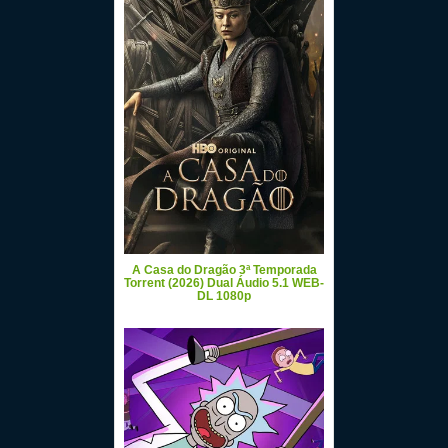
A Casa do Dragão 3ª Temporada
Torrent (2026) Dual Áudio 5.1 WEB-
DL 1080p