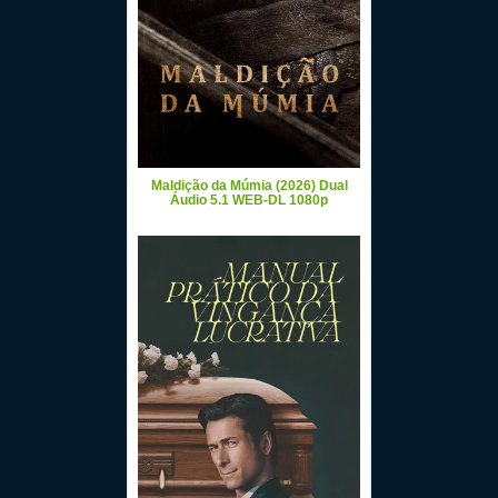
Maldição da Múmia (2026) Dual
Áudio 5.1 WEB-DL 1080p