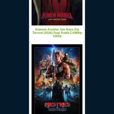
Homem-Aranha: Um Novo Dia
Torrent (2026) Dual Áudio CAMRip
1080p