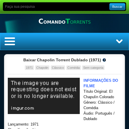
Buscar
Home
Baixar Chapolin Torrent Dublado (1971)
1971
Chapolin
Clássico
Comédia
Sem categoria
Top Filmes
INFORMAÇÕES DO
Top Séries
FILME
Título Original: El
Chapulín Colorado
Filmes
Gênero: Clássico /
Comédia
Dublado
Áudio: Português /
Dublado
Lançamento: 1971
Legendado