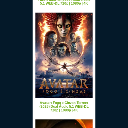
5.1 WEB-DL 720p | 1080p | 4K
Avatar: Fogo e Cinzas Torrent
(2025) Dual Áudio 5.1 WEB-DL
720p | 1080p | 4K