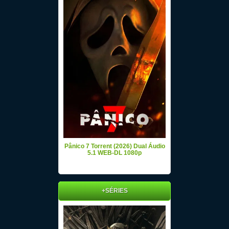
Pânico 7 Torrent (2026) Dual Áudio
5.1 WEB-DL 1080p
+SÉRIES