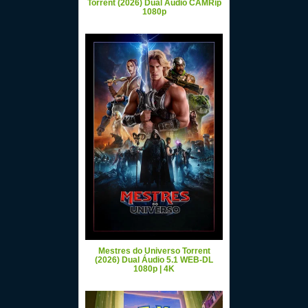
Torrent (2026) Dual Áudio CAMRip
1080p
Mestres do Universo Torrent
(2026) Dual Áudio 5.1 WEB-DL
1080p | 4K