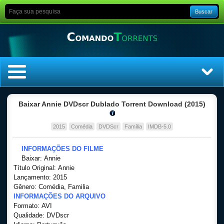
Buscar
Home
Baixar Annie DVDscr Dublado Torrent Download (2015)
Top Filmes
2015
Comédia
DVDScr
Família
IMDB-5.0
Top Séries
INFORMAÇÕES DO FILME
Baixar: Annie
Título Original: Annie
Filmes
Lançamento: 2015
Gênero: Comédia, Familia
Dublado
INFORMAÇÕES DO ARQUIVO
Formato: AVI
Qualidade: DVDscr
Legendado