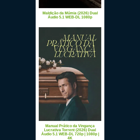
Maldição da Múmia (2026) Dual
Áudio 5.1 WEB-DL 1080p
Manual Prático da Vingança
Lucrativa Torrent (2026) Dual
Áudio 5.1 WEB-DL 720p | 1080p |
4K