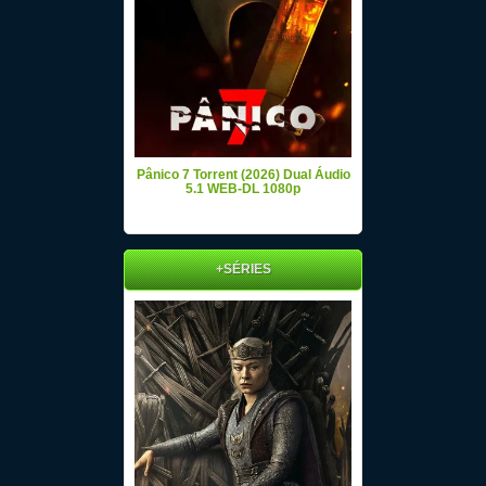
Pânico 7 Torrent (2026) Dual Áudio
5.1 WEB-DL 1080p
+SÉRIES