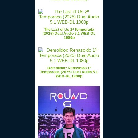
The Last of Us 2ª Temporada
(2025) Dual Áudio 5.1 WEB-DL
1080p
Demolidor: Renascido 1ª
Temporada (2025) Dual Áudio 5.1
WEB-DL 1080p