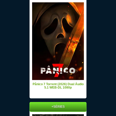
Pânico 7 Torrent (2026) Dual Áudio
5.1 WEB-DL 1080p
+SÉRIES