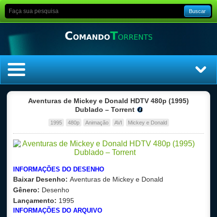
Buscar
Home
Aventuras de Mickey e Donald HDTV 480p (1995)
Dublado – Torrent
Top Filmes
1995
480p
Animação
AVI
Mickey e Donald
Top Séries
Filmes
INFORMAÇÕES DO DESENHO
Baixar Desenho:
Aventuras de Mickey e Donald
Dublado
Gênero:
Desenho
Lançamento:
1995
Legendado
INFORMAÇÕES DO ARQUIVO