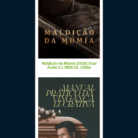
Maldição da Múmia (2026) Dual
Áudio 5.1 WEB-DL 1080p