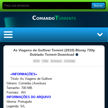
Buscar
Home
As Viagens de Gulliver Torrent (2010) Bluray 720p
Dublado Torrent Download
Top Filmes
2010
720p
Aventura
Comédia
Top Séries
»INFORMAÇÕES«
Título: As Viagens de Gulliver
Filmes
Gênero: Comédia | Aventura
Tamanho: 700 MB.
Formato: AVi
Dublado
INFORMAÇÕES DO ARQUIVO
Idioma: Português
Legendado
Legenda: S/L