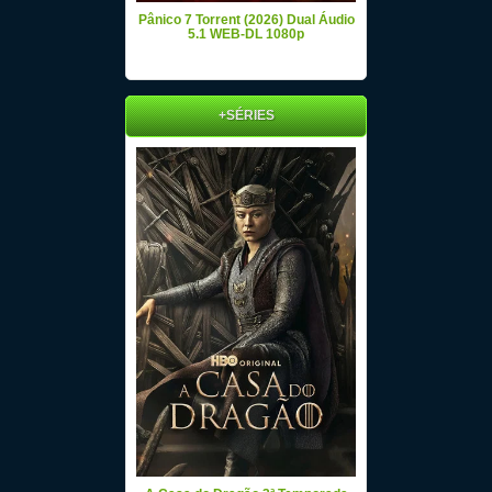
Pânico 7 Torrent (2026) Dual Áudio
5.1 WEB-DL 1080p
+SÉRIES