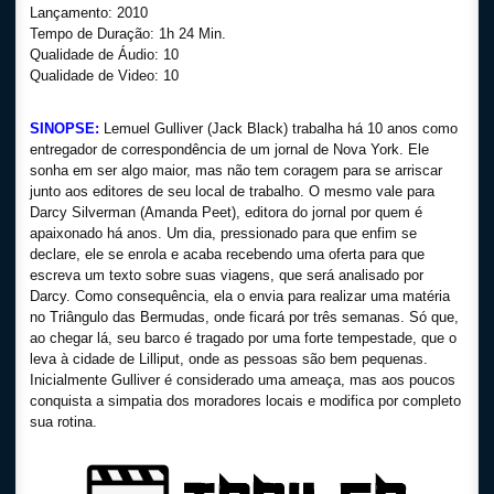
Lançamento: 2010
Tempo de Duração: 1h 24 Min.
Qualidade de Áudio: 10
Qualidade de Video: 10
SINOPSE:
Lemuel Gulliver (Jack Black) trabalha há 10 anos como
entregador de correspondência de um jornal de Nova York. Ele
sonha em ser algo maior, mas não tem coragem para se arriscar
junto aos editores de seu local de trabalho. O mesmo vale para
Darcy Silverman (Amanda Peet), editora do jornal por quem é
apaixonado há anos. Um dia, pressionado para que enfim se
declare, ele se enrola e acaba recebendo uma oferta para que
escreva um texto sobre suas viagens, que será analisado por
Darcy. Como consequência, ela o envia para realizar uma matéria
no Triângulo das Bermudas, onde ficará por três semanas. Só que,
ao chegar lá, seu barco é tragado por uma forte tempestade, que o
leva à cidade de Lilliput, onde as pessoas são bem pequenas.
Inicialmente Gulliver é considerado uma ameaça, mas aos poucos
conquista a simpatia dos moradores locais e modifica por completo
sua rotina.