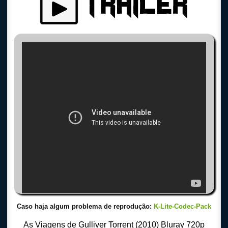
Caso haja algum problema de reprodução:
K-Lite-Codec-Pack
As Viagens de Gulliver Torrent (2010) Bluray 720p