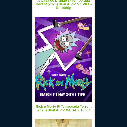
A Casa do Dragão 3ª Temporada
Torrent (2026) Dual Áudio 5.1 WEB-
DL 1080p
Rick e Morty 9ª Temporada Torrent
(2026) Dual Áudio WEB-DL 1080p