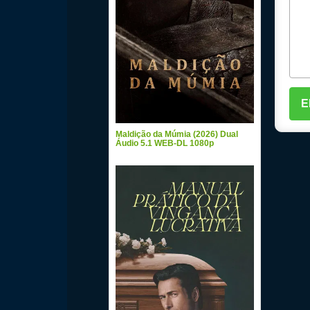
Maldição da Múmia (2026) Dual
Áudio 5.1 WEB-DL 1080p