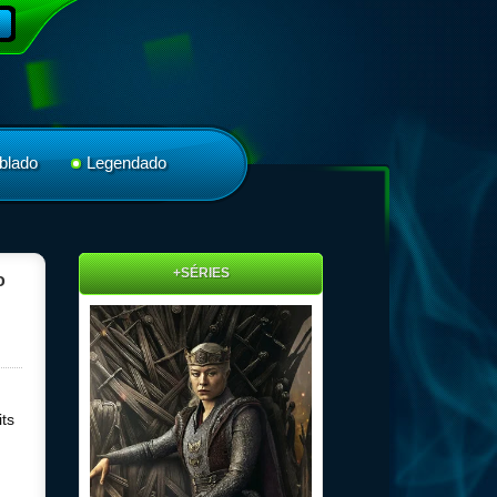
blado
Legendado
+SÉRIES
o
its