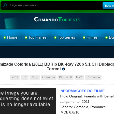
Buscar
Home
Top Filmes
Top Séries
Filmes
Du
mizade Colorida (2011) BDRip Blu-Ray 720p 5.1 CH Dublad
Torrent
2011
5.1
720p
Comédia
IMDB-6.6
MP4
Romance
INFORMAÇÕES DO FILME
Titulo Original: Friends with Benef
Lançamento: 2011
Gênero: Comédia, Romance
IMDb 6.6/10