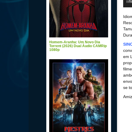
Idio
Reso
Tam
Dura
Homem-Aranha: Um Novo Dia
SIN
Torrent (2026) Dual Áudio CAMRip
1080p
conv
em L
prop
film
ambo
envo
se t
Amiz