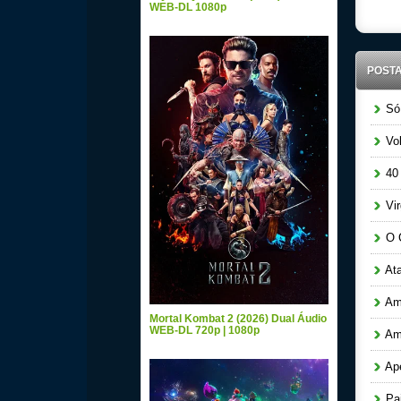
WEB-DL 1080p
POST
Só 
Vol
40 
Vir
O C
Ata
Amo
Mortal Kombat 2 (2026) Dual Áudio
WEB-DL 720p | 1080p
Amo
Ape
Pai