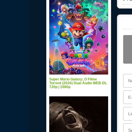
Super Mario Galaxy: O Filme
Torrent (2026) Dual Áudio WEB-DL
720p | 1080p