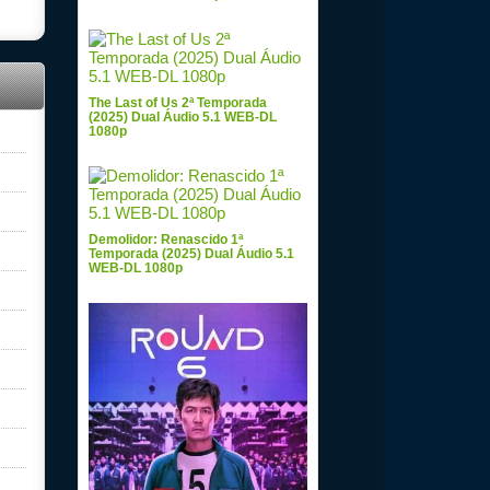
The Last of Us 2ª Temporada
(2025) Dual Áudio 5.1 WEB-DL
1080p
Demolidor: Renascido 1ª
Temporada (2025) Dual Áudio 5.1
WEB-DL 1080p