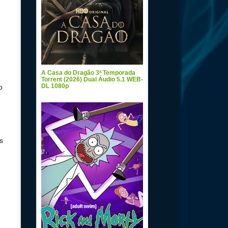
A Casa do Dragão 3ª Temporada
Torrent (2026) Dual Áudio 5.1 WEB-
DL 1080p
o
s