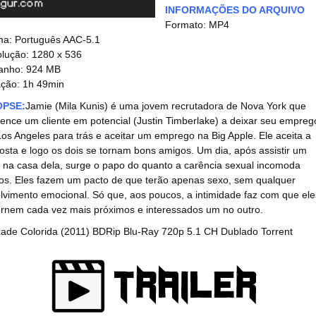
INFORMAÇÕES DO ARQUIVO
Formato: MP4
ma: Português AAC-5.1
lução: 1280 x 536
anho: 924 MB
ção: 1h 49min
OPSE:
Jamie (Mila Kunis) é uma jovem recrutadora de Nova York que
ence um cliente em potencial (Justin Timberlake) a deixar seu empreg
os Angeles para trás e aceitar um emprego na Big Apple. Ele aceita a
osta e logo os dois se tornam bons amigos. Um dia, após assistir um
e na casa dela, surge o papo do quanto a carência sexual incomoda
s. Eles fazem um pacto de que terão apenas sexo, sem qualquer
lvimento emocional. Só que, aos poucos, a intimidade faz com que ele
ornem cada vez mais próximos e interessados um no outro.
ade Colorida (2011) BDRip Blu-Ray 720p 5.1 CH Dublado Torrent