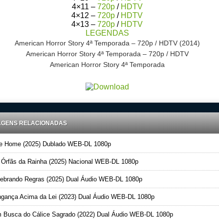
4×11 –
720p
/
HDTV
4×12 –
720p
/
HDTV
4×13 –
720p
/
HDTV
LEGENDAS
American Horror Story 4ª Temporada – 720p / HDTV (2014)
American Horror Story 4ª Temporada – 720p / HDTV
American Horror Story 4ª Temporada
AGENS RELACIONADAS
 Home (2025) Dublado WEB-DL 1080p
Órfãs da Rainha (2025) Nacional WEB-DL 1080p
brando Regras (2025) Dual Áudio WEB-DL 1080p
gança Acima da Lei (2023) Dual Áudio WEB-DL 1080p
Busca do Cálice Sagrado (2022) Dual Áudio WEB-DL 1080p