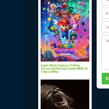
Super Mario Galaxy: O Filme
Torrent (2026) Dual Áudio WEB-DL
720p | 1080p