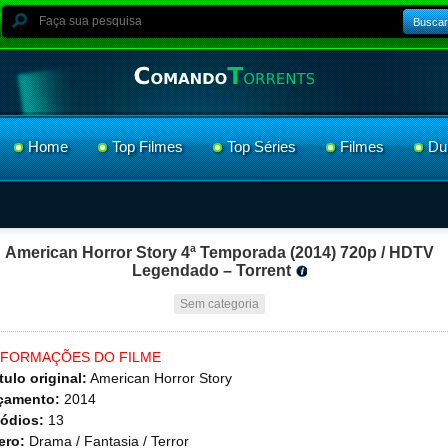
Buscar
Home
Top Filmes
Top Séries
Filmes
Du
American Horror Story 4ª Temporada (2014) 720p / HDTV
Legendado – Torrent
Sem categoria
NFORMAÇÕES DO FILME
tulo original:
American Horror Story
çamento:
2014
ódios:
13
ero:
Drama / Fantasia / Terror