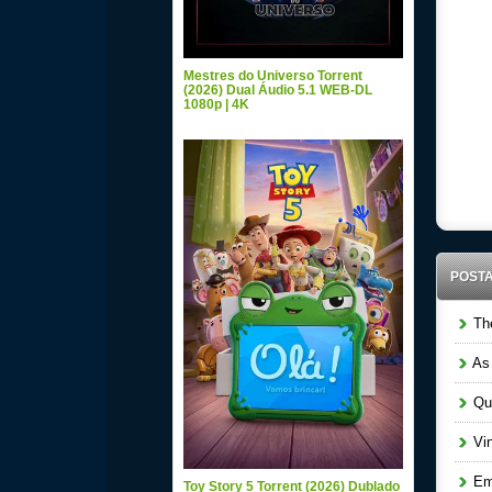
Mestres do Universo Torrent
(2026) Dual Áudio 5.1 WEB-DL
1080p | 4K
POST
The
As 
Que
Vin
Em 
Toy Story 5 Torrent (2026) Dublado