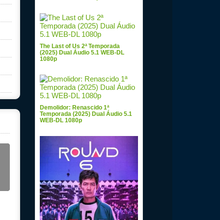
The Last of Us 2ª Temporada
(2025) Dual Áudio 5.1 WEB-DL
1080p
Demolidor: Renascido 1ª
Temporada (2025) Dual Áudio 5.1
WEB-DL 1080p