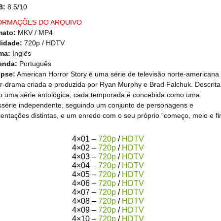
B:
8.5/10
ORMAÇÕES DO ARQUIVO
mato:
MKV / MP4
idade:
720p / HDTV
ma:
Inglês
enda:
Português
opse:
American Horror Story é uma série de televisão norte-americana
or-drama criada e produzida por Ryan Murphy e Brad Falchuk. Descrita
 uma série antológica, cada temporada é concebida como uma
ssérie independente, seguindo um conjunto de personagens e
entações distintas, e um enredo com o seu próprio “começo, meio e fi
4×01 –
720p
/
HDTV
4×02 –
720p
/
HDTV
4×03 –
720p
/
HDTV
4×04 –
720p
/
HDTV
4×05 –
720p
/
HDTV
4×06 –
720p
/
HDTV
4×07 –
720p
/
HDTV
4×08 –
720p
/
HDTV
4×09 –
720p
/
HDTV
4×10 –
720p
/
HDTV