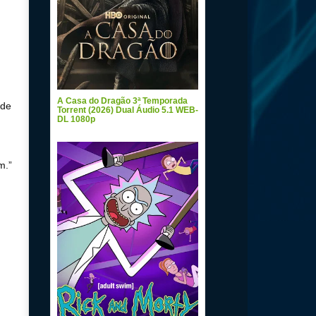
A Casa do Dragão 3ª Temporada
 de
Torrent (2026) Dual Áudio 5.1 WEB-
DL 1080p
m.”