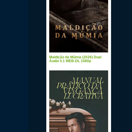
Maldição da Múmia (2026) Dual
Áudio 5.1 WEB-DL 1080p