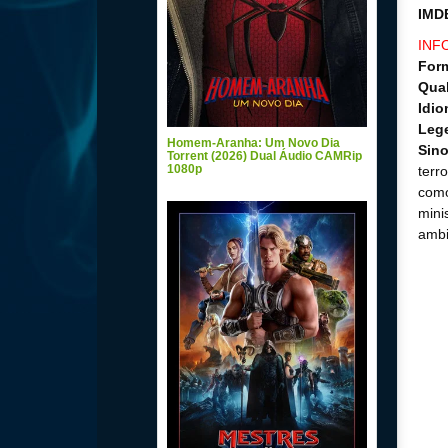
IMD
INF
For
Qual
Idio
Leg
Homem-Aranha: Um Novo Dia
Sin
Torrent (2026) Dual Áudio CAMRip
1080p
terr
como
mini
ambi