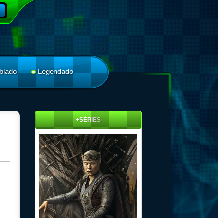
blado
Legendado
+SÉRIES