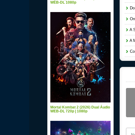
WEB-DL 1080p
Do 
Ond
A S
A M
Com
Mortal Kombat 2 (2026) Dual Áudio
WEB-DL 720p | 1080p