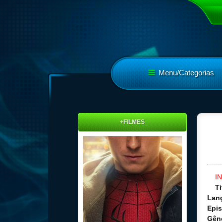
Menu/Categorias
+FILMES
I
Ti
Lan
Epis
Gên