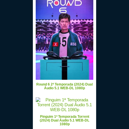
Round 6 2ª Temporada (2024) Dual
Áudio 5.1 WEB-DL 1080p
Pinguim 1ª Temporada Torrent
(2024) Dual Áudio 5.1 WEB-DL
1080p