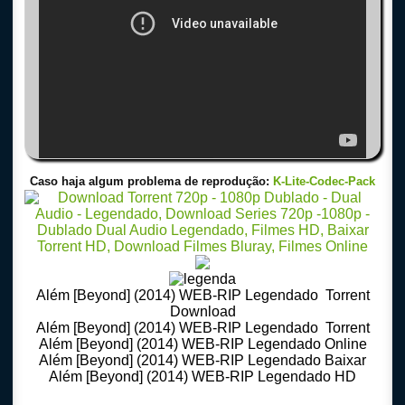
Caso haja algum problema de reprodução:
K-Lite-Codec-Pack
Além [Beyond] (2014) WEB-RIP Legendado Torrent
Download
Além [Beyond] (2014) WEB-RIP Legendado Torrent
Além [Beyond] (2014) WEB-RIP Legendado Online
Além [Beyond] (2014) WEB-RIP Legendado Baixar
Além [Beyond] (2014) WEB-RIP Legendado HD
Download Torrent 720p – 1080p Dublado – Dual Audio – Legendado, Download Series 720p