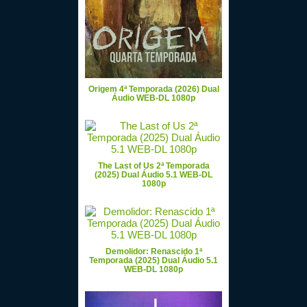
Origem 4ª Temporada (2026) Dual
Áudio WEB-DL 1080p
The Last of Us 2ª Temporada
(2025) Dual Áudio 5.1 WEB-DL
1080p
Demolidor: Renascido 1ª
Temporada (2025) Dual Áudio 5.1
WEB-DL 1080p