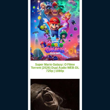
Super Mario Galaxy: O Filme
Torrent (2026) Dual Áudio WEB-DL
720p | 1080p