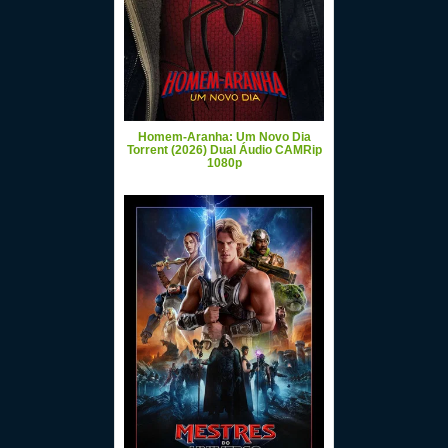
Homem-Aranha: Um Novo Dia
Torrent (2026) Dual Áudio CAMRip
1080p