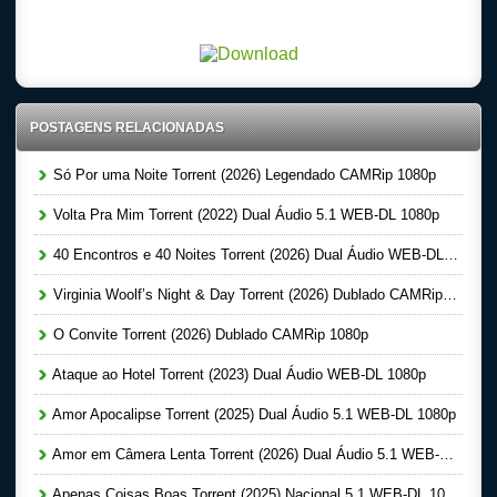
-1080p – Dublado Dual Audio Legendado, Filmes Online Gratis, Baixar Filmes Gratis
POSTAGENS RELACIONADAS
Só Por uma Noite Torrent (2026) Legendado CAMRip 1080p
Volta Pra Mim Torrent (2022) Dual Áudio 5.1 WEB-DL 1080p
40 Encontros e 40 Noites Torrent (2026) Dual Áudio WEB-DL 1080p
Virginia Woolf’s Night & Day Torrent (2026) Dublado CAMRip 1080p
O Convite Torrent (2026) Dublado CAMRip 1080p
Ataque ao Hotel Torrent (2023) Dual Áudio WEB-DL 1080p
Amor Apocalipse Torrent (2025) Dual Áudio 5.1 WEB-DL 1080p
Amor em Câmera Lenta Torrent (2026) Dual Áudio 5.1 WEB-DL 1080p
Apenas Coisas Boas Torrent (2025) Nacional 5.1 WEB-DL 1080p