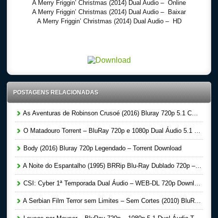
A Merry Friggin’ Christmas (2014) Dual Audio – Online
A Merry Friggin’ Christmas (2014) Dual Audio – Baixar
A Merry Friggin’ Christmas (2014) Dual Audio – HD
Download Torrent 720p – 1080p Dublado – Dual Audio – Legendado, Download Series 720p
-1080p – Dublado Dual Audio Legendado, Filmes Online Gratis, Baixar Filmes Gratis
POSTAGENS RELACIONADAS
As Aventuras de Robinson Crusoé (2016) Bluray 720p 5.1 CH Legendado – Torrent Download
O Matadouro Torrent – BluRay 720p e 1080p Dual Áudio 5.1 Download (2016)
Body (2016) Bluray 720p Legendado – Torrent Download
A Noite do Espantalho (1995) BRRip Blu-Ray Dublado 720p – 1080p Torrent
CSI: Cyber 1ª Temporada Dual Áudio – WEB-DL 720p Download Torrent (2015)
A Serbian Film Terror sem Limites – Sem Cortes (2010) BluRay 720p Legendado Download Torrent