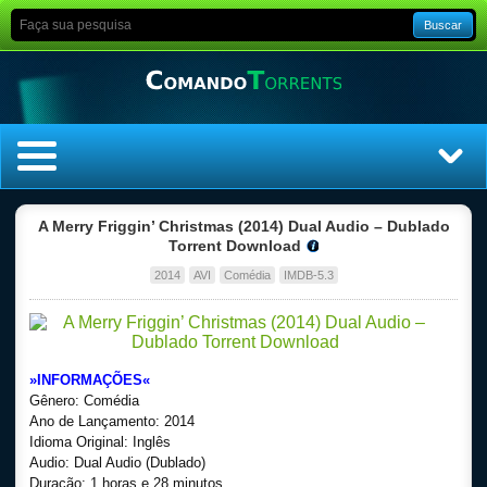
Buscar
Home
A Merry Friggin’ Christmas (2014) Dual Audio – Dublado
Torrent Download
Top Filmes
2014
AVI
Comédia
IMDB-5.3
Top Séries
Filmes
»INFORMAÇÕES«
Gênero: Comédia
Dublado
Ano de Lançamento: 2014
Idioma Original: Inglês
Audio: Dual Audio (Dublado)
Legendado
Duração: 1 horas e 28 minutos