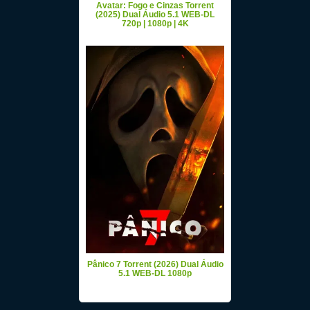
Avatar: Fogo e Cinzas Torrent
(2025) Dual Áudio 5.1 WEB-DL
720p | 1080p | 4K
Pânico 7 Torrent (2026) Dual Áudio
5.1 WEB-DL 1080p