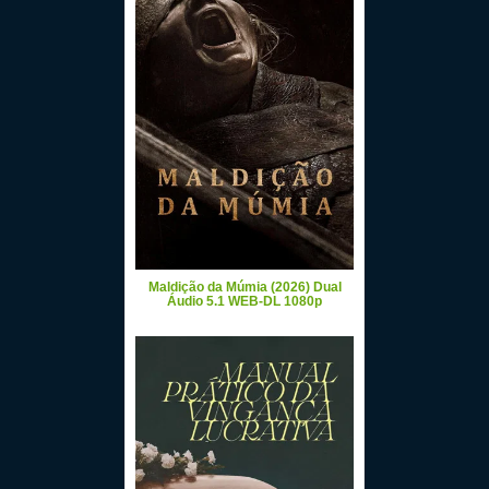
Maldição da Múmia (2026) Dual
Áudio 5.1 WEB-DL 1080p