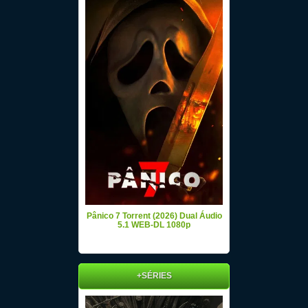
Pânico 7 Torrent (2026) Dual Áudio
5.1 WEB-DL 1080p
+SÉRIES