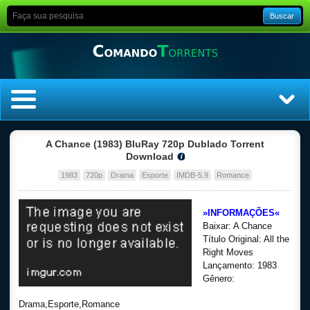
Buscar
Home
A Chance (1983) BluRay 720p Dublado Torrent
Download
Top Filmes
1983
720p
Drama
Esporte
IMDB-5.9
Romance
Top Séries
»INFORMAÇÕES«
Baixar: A Chance
Filmes
Título Original: All the
Right Moves
Lançamento: 1983
Dublado
Gênero:
Legendado
Drama,Esporte,Romance