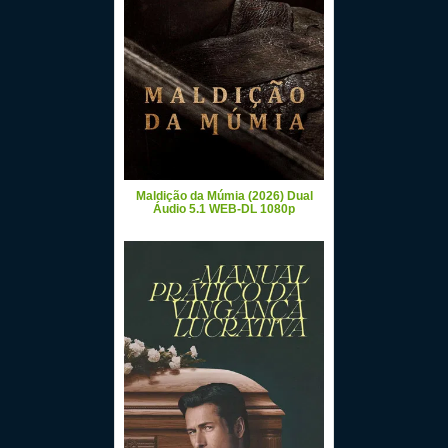
Maldição da Múmia (2026) Dual
Áudio 5.1 WEB-DL 1080p