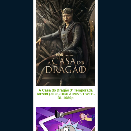
A Casa do Dragão 3ª Temporada
Torrent (2026) Dual Áudio 5.1 WEB-
DL 1080p