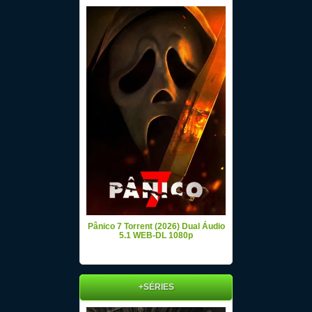
Pânico 7 Torrent (2026) Dual Áudio
5.1 WEB-DL 1080p
+SÉRIES