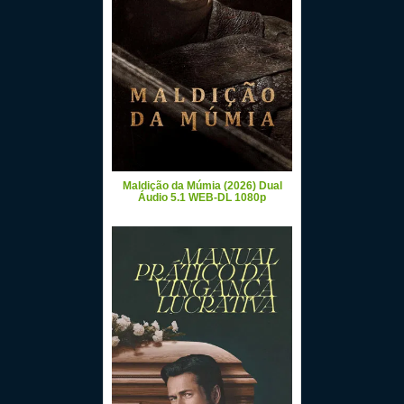
Maldição da Múmia (2026) Dual
Áudio 5.1 WEB-DL 1080p