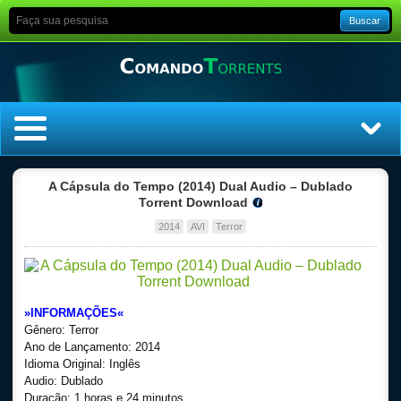
Buscar
Home
A Cápsula do Tempo (2014) Dual Audio – Dublado
Torrent Download
Top Filmes
2014
AVI
Terror
Top Séries
Filmes
»INFORMAÇÕES«
Gênero: Terror
Dublado
Ano de Lançamento: 2014
Idioma Original: Inglês
Audio: Dublado
Legendado
Duração: 1 horas e 24 minutos